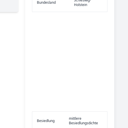
Schleswig-
Bundes­land
Holstein
mittlere
Be­sied­lung
Besiedlungsdichte