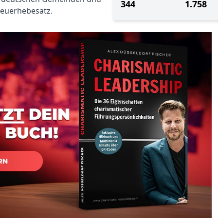
344
1.758
teuerhebesatz.