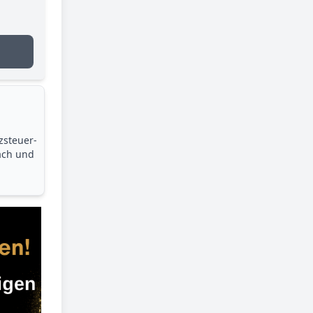
zsteuer­
ach und