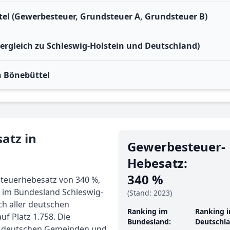
el (Gewerbesteuer, Grundsteuer A, Grundsteuer B)
Vergleich zu Schleswig-Holstein und Deutschland)
 Bönebüttel
atz in
Gewerbe­steuer-
Hebe­satz:
340 %
teuerhebesatz von 340 %,
 im Bundesland Schleswig-
(Stand: 2023)
ch aller deutschen
Ranking im
Ranking i
f Platz 1.758. Die
Bundesland:
Deutschla
er deutschen Gemeinden und