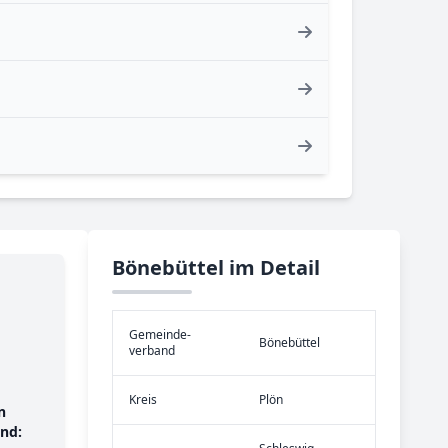
Bönebüttel im Detail
Gemeinde­
Bönebüttel
verband
Kreis
Plön
n
nd: