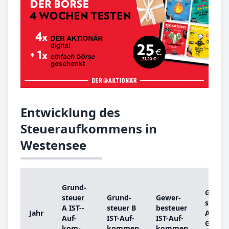
Entwicklung des
Steueraufkommens in
Westensee
Grund­
Grund
steu­er
Grund­
Ge­wer­
steu­er
A IST-­
steu­er B
be­steu­er
Jahr
A
Auf­
IST-­Auf­
IST-­Auf­
Grund
kom­
kom­men
kom­men