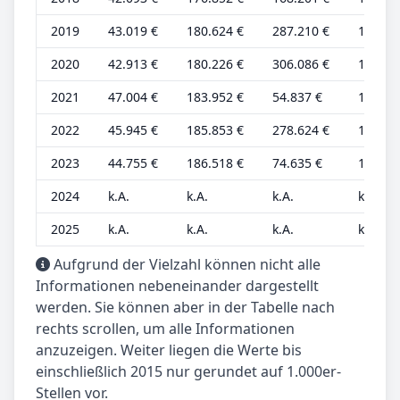
2019
43.019 €
180.624 €
287.210 €
11.627
2020
42.913 €
180.226 €
306.086 €
11.598
2021
47.004 €
183.952 €
54.837 €
12.704
2022
45.945 €
185.853 €
278.624 €
12.418
2023
44.755 €
186.518 €
74.635 €
12.096
2024
k.A.
k.A.
k.A.
k.A.
2025
k.A.
k.A.
k.A.
k.A.
Aufgrund der Vielzahl können nicht alle
Informationen nebeneinander dargestellt
werden. Sie können aber in der Tabelle nach
rechts scrollen, um alle Informationen
anzuzeigen. Weiter liegen die Werte bis
einschließlich 2015 nur gerundet auf 1.000er-
Stellen vor.