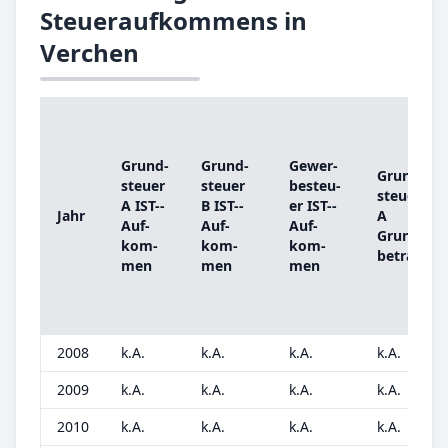
Steueraufkommens in
Verchen
Grund­
Grund­
Ge­wer­
Grund­
steu­er
steu­er
be­steu­
steu­er
A IST-­
B IST-­
er IST-­
Jahr
A
Auf­
Auf­
Auf­
Grund­
kom­
kom­
kom­
be­trag
men
men
men
2008
k.A.
k.A.
k.A.
k.A.
2009
k.A.
k.A.
k.A.
k.A.
2010
k.A.
k.A.
k.A.
k.A.