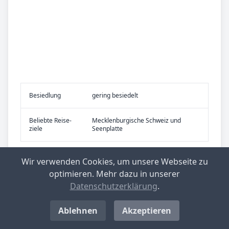
Be­sied­lung
gering besiedelt
Be­lieb­te Rei­se­
Mecklenburgische Schweiz und
zie­le
Seenplatte
Wir verwenden Cookies, um unsere Webseite zu
Top-­Ge­mein­den mit nied­rig­stem Ge­
optimieren. Mehr dazu in unserer
wer­be­steu­er­he­be­satz in Deutsch­
Datenschutzerklärung
.
land
Ablehnen
Akzeptieren
Langenwolschendorf