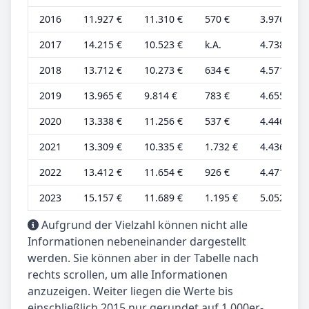
2016
11.927 €
11.310 €
570 €
3.976 €
2017
14.215 €
10.523 €
k.A.
4.738 €
2018
13.712 €
10.273 €
634 €
4.571 €
2019
13.965 €
9.814 €
783 €
4.655 €
2020
13.338 €
11.256 €
537 €
4.446 €
2021
13.309 €
10.335 €
1.732 €
4.436 €
2022
13.412 €
11.654 €
926 €
4.471 €
2023
15.157 €
11.689 €
1.195 €
5.052 €
Aufgrund der Vielzahl können nicht alle
Informationen nebeneinander dargestellt
werden. Sie können aber in der Tabelle nach
rechts scrollen, um alle Informationen
anzuzeigen. Weiter liegen die Werte bis
einschließlich 2015 nur gerundet auf 1.000er-