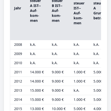
steu­er
steu­er
steu­er
steu­er
A IST-­
B IST-­
Jahr
IST-­
A
Auf­
Auf­
Auf­
Grund­
kom­
kom­
kom­
be­trag
men
men
men
2008
k.A.
k.A.
k.A.
k.A.
2009
k.A.
k.A.
k.A.
k.A.
2010
k.A.
k.A.
k.A.
k.A.
2011
14.000 €
9.000 €
1.000 €
5.000 €
2012
14.000 €
9.000 €
1.000 €
5.000 €
2013
15.000 €
9.000 €
k.A.
5.000 €
2014
15.000 €
9.000 €
1.000 €
5.000 €
2015
13.000 €
10.000 €
5.000 €
4.000 €