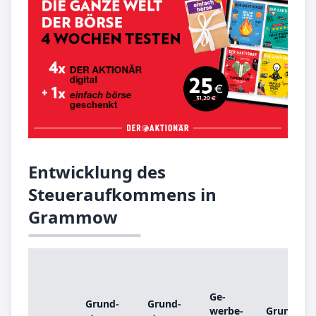
Entwicklung des
Steueraufkommens in
Grammow
Ge­
Grund­
Grund­
wer­be­
Grund­