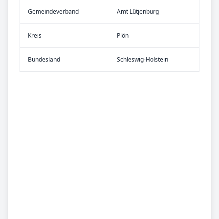
Gemeinde­verband
Amt Lütjenburg
Kreis
Plön
Bundes­land
Schleswig-Holstein