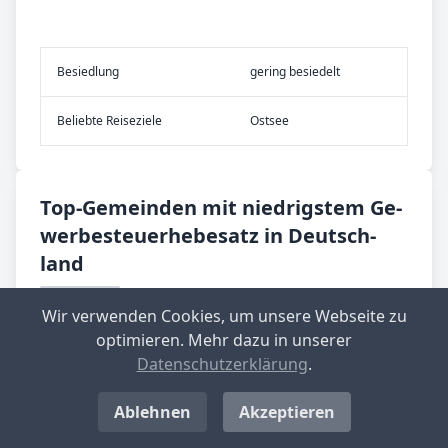
Be­sied­lung
gering besiedelt
Be­lieb­te Rei­se­zie­le
Ostsee
Top-­Ge­mein­den mit nied­rig­stem Ge­
wer­be­steu­er­he­be­satz in Deutsch­
land
Langenwolschendorf
Wir verwenden Cookies, um unsere Webseite zu
Aktueller Hebesatz: 200 %
optimieren. Mehr dazu in unserer
Standort-Informationen aufrufen
Datenschutzerklärung
.
Ablehnen
Akzeptieren
Großbockedra
Aktueller Hebesatz: 220 %