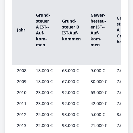
Grund­
Ge­wer­
Grund­
steu­er
Grund­
be­steu­
steu­er
A IST-­
steu­er B
er IST-­
Jahr
A
Auf­
IST-­Auf­
Auf­
Grund­
kom­
kom­men
kom­
be­trag
men
men
2008
18.000 €
68.000 €
9.000 €
7.000 €
2009
18.000 €
67.000 €
30.000 €
7.000 €
2010
23.000 €
92.000 €
63.000 €
7.000 €
2011
23.000 €
92.000 €
42.000 €
7.000 €
2012
25.000 €
93.000 €
5.000 €
8.000 €
2013
22.000 €
93.000 €
21.000 €
7.000 €