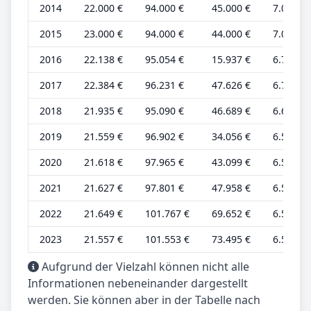
2014
22.000 €
94.000 €
45.000 €
7.000 €
2015
23.000 €
94.000 €
44.000 €
7.000 €
2016
22.138 €
95.054 €
15.937 €
6.708 €
2017
22.384 €
96.231 €
47.626 €
6.783 €
2018
21.935 €
95.090 €
46.689 €
6.647 €
2019
21.559 €
96.902 €
34.056 €
6.533 €
2020
21.618 €
97.965 €
43.099 €
6.551 €
2021
21.627 €
97.801 €
47.958 €
6.554 €
2022
21.649 €
101.767 €
69.652 €
6.560 €
2023
21.557 €
101.553 €
73.495 €
6.532 €
Aufgrund der Vielzahl können nicht alle
Informationen nebeneinander dargestellt
werden. Sie können aber in der Tabelle nach