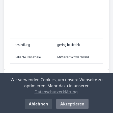
Be­sied­lung
gering besiedelt
Be­lieb­te Rei­se­zie­le
Mittlerer Schwarzwald
Top-­Ge­mein­den mit nied­rig­stem Ge­
Wir verwenden Cookies, um unsere Webseite zu
wer­be­steu­er­he­be­satz in Deutsch­
optimieren. Mehr dazu in unserer
Datenschutzerklärung
.
land
Ablehnen
Akzeptieren
Langenwolschendorf
Aktueller Hebesatz: 200 %