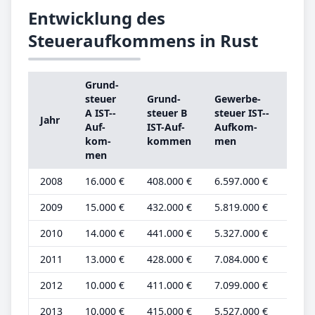
Entwicklung des
Steueraufkommens in Rust
Grund­
Gru
steu­er
Grund­
Ge­wer­be­
steu
A IST-­
steu­er B
steu­er IST-­
Jahr
A
Auf­
IST-­Auf­
Auf­kom­
Gru
kom­
kom­men
men
be­t
men
2008
16.000 €
408.000 €
6.597.000 €
6.0
2009
15.000 €
432.000 €
5.819.000 €
5.0
2010
14.000 €
441.000 €
5.327.000 €
5.0
2011
13.000 €
428.000 €
7.084.000 €
5.0
2012
10.000 €
411.000 €
7.099.000 €
4.0
2013
10.000 €
415.000 €
5.527.000 €
4.0