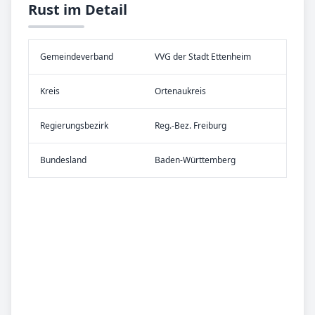
Rust im Detail
Gemeinde­verband
VVG der Stadt Ettenheim
Kreis
Ortenaukreis
Re­gier­ungs­bezirk
Reg.-Bez. Freiburg
Bundes­land
Baden-Württemberg