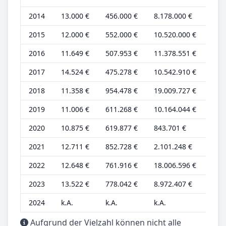
2014
13.000 €
456.000 €
8.178.000 €
5.0
2015
12.000 €
552.000 €
10.520.000 €
4.0
2016
11.649 €
507.953 €
11.378.551 €
4.3
2017
14.524 €
475.278 €
10.542.910 €
5.3
2018
11.358 €
954.478 €
19.009.727 €
4.2
2019
11.006 €
611.268 €
10.164.044 €
4.0
2020
10.875 €
619.877 €
843.701 €
4.0
2021
12.711 €
852.728 €
2.101.248 €
3.9
2022
12.648 €
761.916 €
18.006.596 €
3.9
2023
13.522 €
778.042 €
8.972.407 €
4.2
2024
k.A.
k.A.
k.A.
k.A.
Aufgrund der Vielzahl können nicht alle