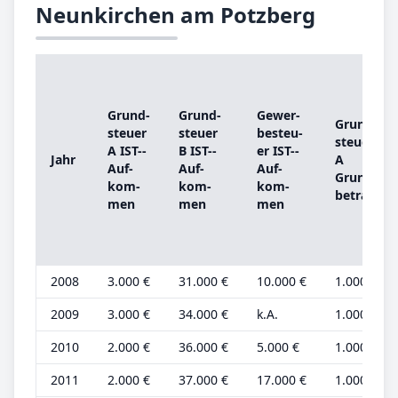
Neunkirchen am Potzberg
Grund­
Grund­
Ge­wer­
Grund­
steu­er
steu­er
be­steu­
steu­er
A IST-­
B IST-­
er IST-­
Jahr
A
Auf­
Auf­
Auf­
Grund­
kom­
kom­
kom­
be­trag
men
men
men
2008
3.000 €
31.000 €
10.000 €
1.000 €
2009
3.000 €
34.000 €
k.A.
1.000 €
2010
2.000 €
36.000 €
5.000 €
1.000 €
2011
2.000 €
37.000 €
17.000 €
1.000 €