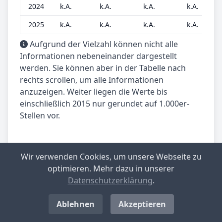
2024
k.A.
k.A.
k.A.
k.A.
2025
k.A.
k.A.
k.A.
k.A.
Aufgrund der Vielzahl können nicht alle
Informationen nebeneinander dargestellt
werden. Sie können aber in der Tabelle nach
rechts scrollen, um alle Informationen
anzuzeigen. Weiter liegen die Werte bis
einschließlich 2015 nur gerundet auf 1.000er-
Stellen vor.
Wir verwenden Cookies, um unsere Webseite zu
Dieser Beitrag wird betreut von:
optimieren. Mehr dazu in unserer
Matthias Kühn, Data-Analyst
Datenschutzerklärung
.
gewerbesteuer.net.
Spezialist für Datenanalyse.
Ablehnen
Akzeptieren
Teilen Sie unseren Beitrag