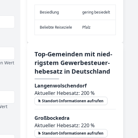
Be­sied­lung
gering besiedelt
Be­lieb­te Rei­se­zie­le
Pfalz
Top-­Ge­mein­den mit nied­
rig­stem Ge­wer­be­steu­er­
en Wert
he­be­satz in Deutsch­land
Langenwolschendorf
Aktueller Hebesatz: 200 %
Standort-Informationen aufrufen
Wert
Großbockedra
Aktueller Hebesatz: 220 %
Standort-Informationen aufrufen