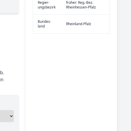
Re­gier­
früher: Reg.-Bez.
ungs­bezirk
Rheinhessen-Pfalz
Bundes­
Rheinland-Pfalz
land
b.
in