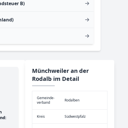
ndsteuer B)
hland)
Münchweiler an der
Rodalb im Detail
Gemeinde­
Rodalben
verband
n
Kreis
Südwestpfalz
nd: