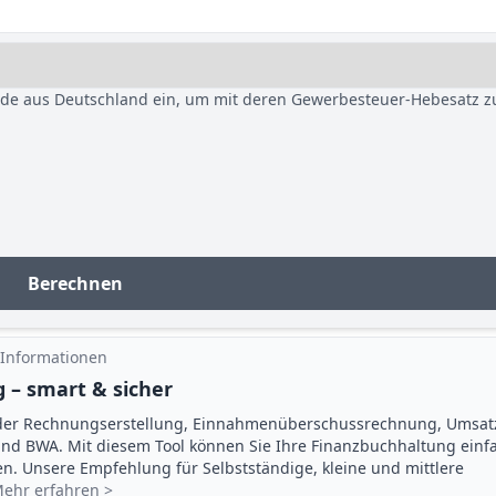
nde aus Deutschland ein, um mit deren Gewerbesteuer-Hebesatz z
Berechnen
 Informationen
 – smart & sicher
der Rechnungserstellung, Einnahmenüberschuss­rechnung, Umsat
d BWA. Mit diesem Tool können Sie Ihre Finanz­buchhaltung einf
gen. Unsere Empfehlung für Selbstständige, kleine und mittlere
ehr erfahren >