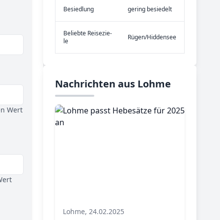
Be­sied­lung
gering besiedelt
Be­lieb­te Rei­se­zie­
Rügen/Hiddensee
le
Nachrichten aus Lohme
en Wert
Wert
Lohme, 24.02.2025