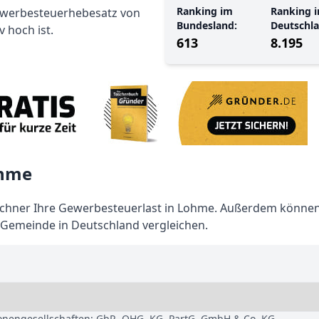
Ranking im
Ranking i
Gewerbesteuerhebesatz von
Bundesland:
Deutschla
 hoch ist.
613
8.195
ohme
hner Ihre Gewerbesteuerlast in Lohme. Außerdem können 
Gemeinde in Deutschland vergleichen.
sonengesellschaften: GbR, OHG, KG, PartG, GmbH & Co. KG