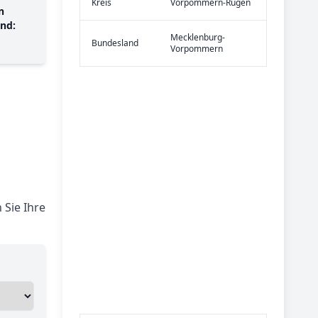
Kreis
Vorpommern-Rügen
n
nd:
Mecklenburg-
Bundes­land
Vorpommern
Sie Ihre