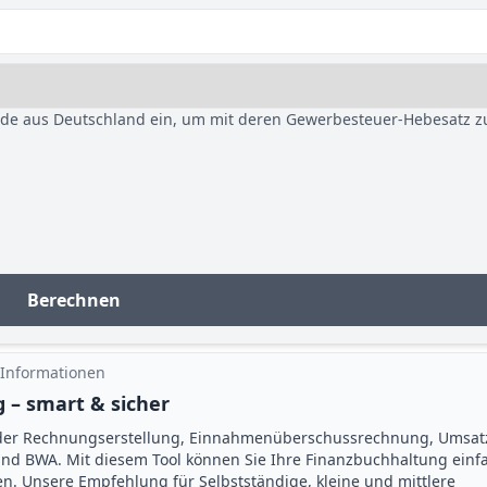
nde aus Deutschland ein, um mit deren Gewerbesteuer-Hebesatz z
Berechnen
 Informationen
 – smart & sicher
der Rechnungserstellung, Einnahmenüberschuss­rechnung, Umsat
d BWA. Mit diesem Tool können Sie Ihre Finanz­buchhaltung einf
gen. Unsere Empfehlung für Selbstständige, kleine und mittlere