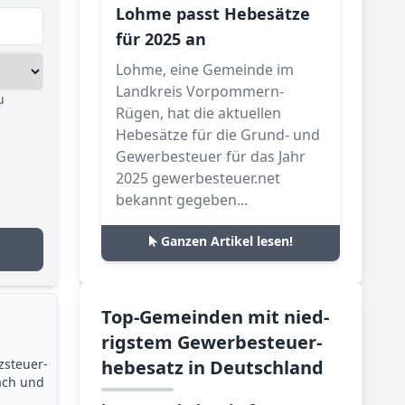
Lohme passt Hebesätze
für 2025 an
Lohme, eine Gemeinde im
Landkreis Vorpommern-
u
Rügen, hat die aktuellen
Hebesätze für die Grund- und
Gewerbesteuer für das Jahr
2025 gewerbesteuer.net
bekannt gegeben...
Ganzen Artikel lesen!
Top-­Ge­mein­den mit nied­
rig­stem Ge­wer­be­steu­er­
zsteuer­
he­be­satz in Deutsch­land
ach und