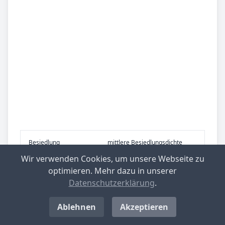
Be­sied­lung
mittlere Besiedlungsdichte
Wir verwenden Cookies, um unsere Webseite zu
Be­lieb­te Rei­se­zie­le
übrig. Schleswig-Holstein
optimieren. Mehr dazu in unserer
Datenschutzerklärung
.
Ablehnen
Akzeptieren
Nachrichten aus Klein Rönnau