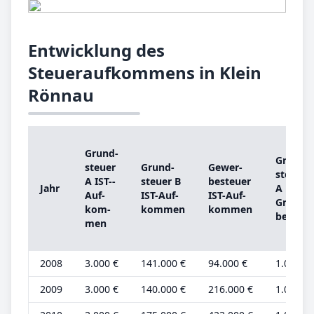
Entwicklung des
Steueraufkommens in Klein
Rönnau
Grund­
Grund­
steu­er
Grund­
Ge­wer­
steu­er
A IST-­
steu­er B
be­steu­er
Jahr
A
Auf­
IST-­Auf­
IST-­Auf­
Grund­
kom­
kom­men
kom­men
be­trag
men
2008
3.000 €
141.000 €
94.000 €
1.000 €
2009
3.000 €
140.000 €
216.000 €
1.000 €