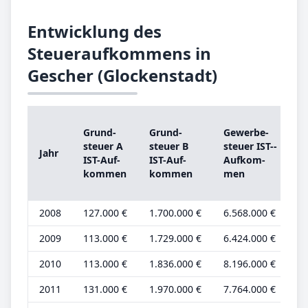
Entwicklung des
Steueraufkommens in
Gescher (Glockenstadt)
Grund­
Grund­
Ge­wer­be­
s
steu­er A
steu­er B
steu­er IST-­
Jahr
IST-­Auf­
IST-­Auf­
Auf­kom­
kom­men
kom­men
men
b
2008
127.000 €
1.700.000 €
6.568.000 €
5
2009
113.000 €
1.729.000 €
6.424.000 €
5
2010
113.000 €
1.836.000 €
8.196.000 €
5
2011
131.000 €
1.970.000 €
7.764.000 €
6