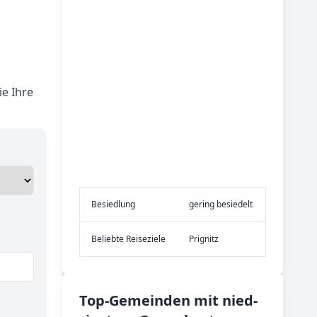
e Ihre
Be­sied­lung
gering besiedelt
Be­lieb­te Rei­se­zie­le
Prignitz
Top-­Ge­mein­den mit nied­