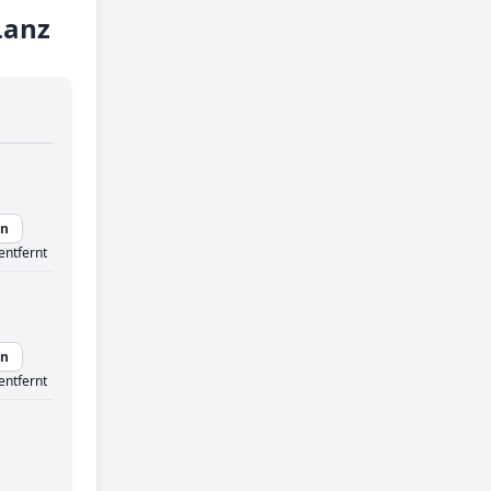
Lanz
en
entfernt
en
entfernt