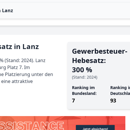
n Lanz
atz in Lanz
Gewerbe­steuer-
Hebe­satz:
% (Stand: 2024). Lanz
g Platz 7. Im
300 %
ne Platzierung unter den
(Stand: 2024)
eine attraktive
Ranking im
Ranking i
Bundesland:
Deutschla
7
93