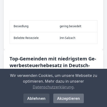
Be­sied­lung
gering besiedelt
Be­lieb­te Rei­se­zie­le
Inn-Salzach
Top-­Ge­mein­den mit nied­rig­stem Ge­
wer­be­steu­er­he­be­satz in Deutsch­
land
Wir verwenden Cookies, um unsere Webseite zu
optimieren. Mehr dazu in unserer
Langenwolschendorf
Datenschutzerklärung
.
Aktueller Hebesatz: 200 %
Standort-Informationen aufrufen
Ablehnen
Akzeptieren