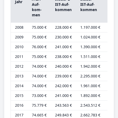
Jahr
A
Auf­
IST-­Auf­
IST-­Auf­
Grun
kom­
kom­men
kom­men
be­tr
men
2008
75.000 €
228.000 €
1.197.000 €
19.00
2009
75.000 €
230.000 €
1.024.000 €
19.00
2010
76.000 €
241.000 €
1.390.000 €
19.00
2011
75.000 €
238.000 €
1.511.000 €
19.00
2012
74.000 €
240.000 €
1.942.000 €
19.00
2013
74.000 €
239.000 €
2.295.000 €
18.00
2014
74.000 €
242.000 €
1.961.000 €
19.00
2015
73.000 €
241.000 €
1.892.000 €
18.00
2016
75.779 €
243.563 €
2.543.512 €
18.94
2017
74.665 €
249.843 €
2.662.783 €
18.66