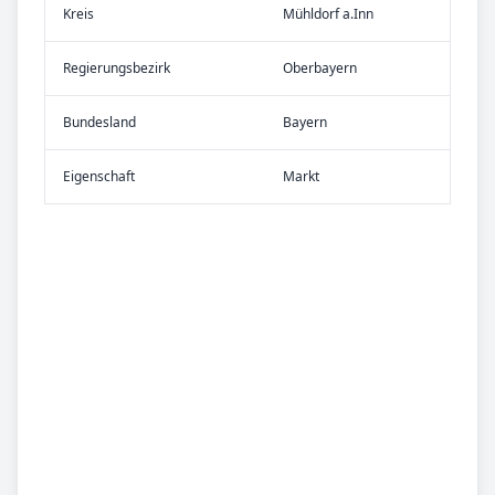
Kreis
Mühldorf a.Inn
Re­gier­ungs­bezirk
Oberbayern
Bundes­land
Bayern
Eigen­schaft
Markt