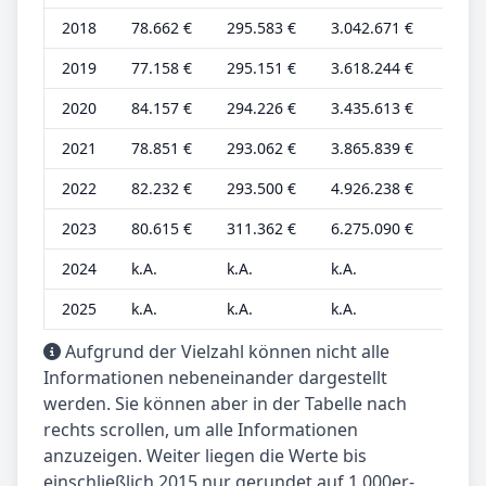
2018
78.662 €
295.583 €
3.042.671 €
19.66
2019
77.158 €
295.151 €
3.618.244 €
19.29
2020
84.157 €
294.226 €
3.435.613 €
21.03
2021
78.851 €
293.062 €
3.865.839 €
19.71
2022
82.232 €
293.500 €
4.926.238 €
20.55
2023
80.615 €
311.362 €
6.275.090 €
20.15
2024
k.A.
k.A.
k.A.
k.A.
2025
k.A.
k.A.
k.A.
k.A.
Aufgrund der Vielzahl können nicht alle
Informationen nebeneinander dargestellt
werden. Sie können aber in der Tabelle nach
rechts scrollen, um alle Informationen
anzuzeigen. Weiter liegen die Werte bis
einschließlich 2015 nur gerundet auf 1.000er-