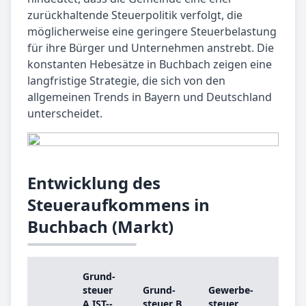
zurückhaltende Steuerpolitik verfolgt, die
möglicherweise eine geringere Steuerbelastung
für ihre Bürger und Unternehmen anstrebt. Die
konstanten Hebesätze in Buchbach zeigen eine
langfristige Strategie, die sich von den
allgemeinen Trends in Bayern und Deutschland
unterscheidet.
Entwicklung des
Steueraufkommens in
Buchbach (Markt)
Grund­
Grun
steu­er
Grund­
Ge­wer­be­
steu­
A IST-­
steu­er B
steu­er