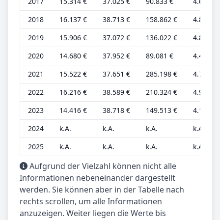
2017
15.314 €
37.025 €
90.833 €
4.641 €
2018
16.137 €
38.713 €
158.862 €
4.890 €
2019
15.906 €
37.072 €
136.022 €
4.820 €
2020
14.680 €
37.952 €
89.081 €
4.448 €
2021
15.522 €
37.651 €
285.198 €
4.704 €
2022
16.216 €
38.589 €
210.324 €
4.914 €
2023
14.416 €
38.718 €
149.513 €
4.119 €
2024
k.A.
k.A.
k.A.
k.A.
2025
k.A.
k.A.
k.A.
k.A.
Aufgrund der Vielzahl können nicht alle
Informationen nebeneinander dargestellt
werden. Sie können aber in der Tabelle nach
rechts scrollen, um alle Informationen
anzuzeigen. Weiter liegen die Werte bis