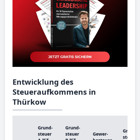
Entwicklung des
Steueraufkommens in
Thürkow
Grund­
Grund­
Grund­
steu­er
steu­er
Ge­wer­
steu­er