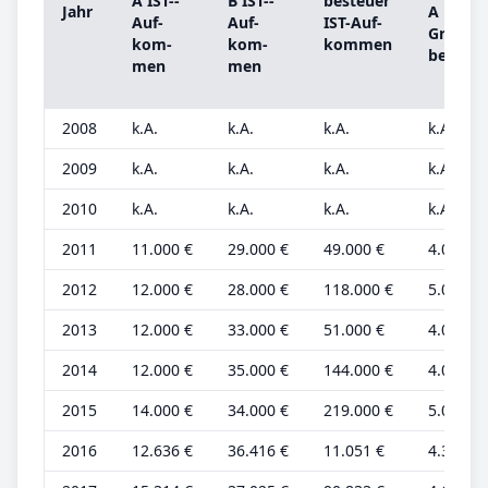
A IST-­
B IST-­
be­steu­er
Jahr
A
Auf­
Auf­
IST-­Auf­
Grund­
kom­
kom­
kom­men
be­trag
men
men
2008
k.A.
k.A.
k.A.
k.A.
2009
k.A.
k.A.
k.A.
k.A.
2010
k.A.
k.A.
k.A.
k.A.
2011
11.000 €
29.000 €
49.000 €
4.000 €
2012
12.000 €
28.000 €
118.000 €
5.000 €
2013
12.000 €
33.000 €
51.000 €
4.000 €
2014
12.000 €
35.000 €
144.000 €
4.000 €
2015
14.000 €
34.000 €
219.000 €
5.000 €
2016
12.636 €
36.416 €
11.051 €
4.357 €