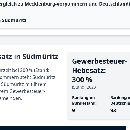
Vergleich zu Mecklenburg-Vorpommern und Deutschland)
n Südmüritz
atz in Südmüritz
Gewerbe­steuer-
Hebe­satz:
zeit bei 300 % (Stand:
pommern steht Südmüritz
300 %
s Südmüritz mit ihrem
(Stand: 2023)
ihrem Gewerbesteuer-
Ranking im
Ranking i
Gemeinden.
Bundesland:
Deutschla
9
93