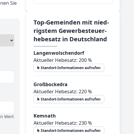
nen Sie
Top-­Ge­mein­den mit nied­
rig­stem Ge­wer­be­steu­er­
he­be­satz in Deutsch­land
Langenwolschendorf
Aktueller Hebesatz: 200 %
Standort-Informationen aufrufen
Großbockedra
Aktueller Hebesatz: 220 %
Standort-Informationen aufrufen
Kemnath
en Wert
Aktueller Hebesatz: 230 %
Standort-Informationen aufrufen