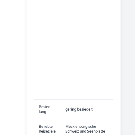
Be­sied­
gering besiedelt
lung
Be­lieb­te
Mecklenburgische
Rei­se­zie­le
Schweiz und Seenplatte