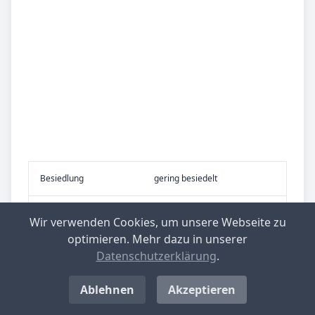
Be­sied­lung
gering besiedelt
Be­lieb­te Rei­se­zie­le
übrig. Schleswig-Holstein
Wir verwenden Cookies, um unsere Webseite zu
optimieren. Mehr dazu in unserer
Datenschutzerklärung
.
Nachrichten aus Stelle-Wittenwurth
Ablehnen
Akzeptieren