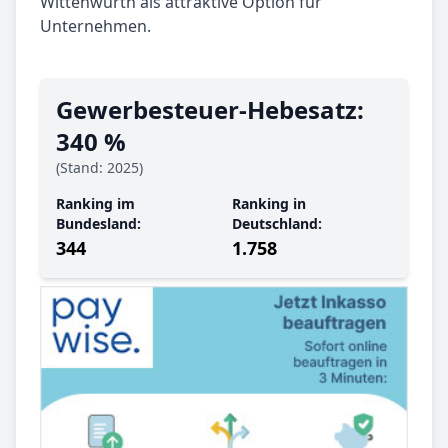
Wittenwurth als attraktive Option für
Unternehmen.
Gewerbe­steuer-Hebe­satz:
340 %
(Stand: 2025)
Ranking im
Ranking in
Bundesland:
Deutschland:
344
1.758