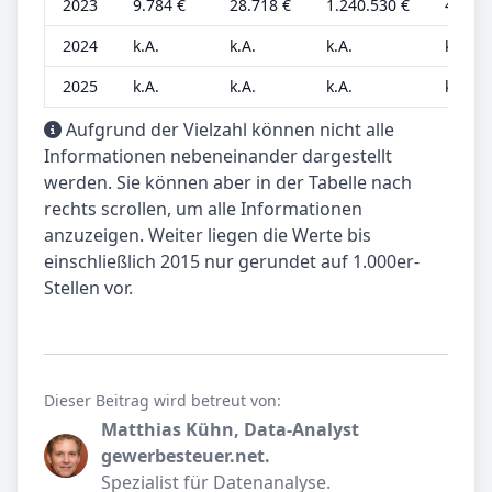
2023
9.784 €
28.718 €
1.240.530 €
4.348 
2024
k.A.
k.A.
k.A.
k.A.
2025
k.A.
k.A.
k.A.
k.A.
Aufgrund der Vielzahl können nicht alle
Informationen nebeneinander dargestellt
werden. Sie können aber in der Tabelle nach
rechts scrollen, um alle Informationen
anzuzeigen. Weiter liegen die Werte bis
einschließlich 2015 nur gerundet auf 1.000er-
Stellen vor.
Dieser Beitrag wird betreut von:
Matthias Kühn, Data-Analyst
gewerbesteuer.net.
Spezialist für Datenanalyse.