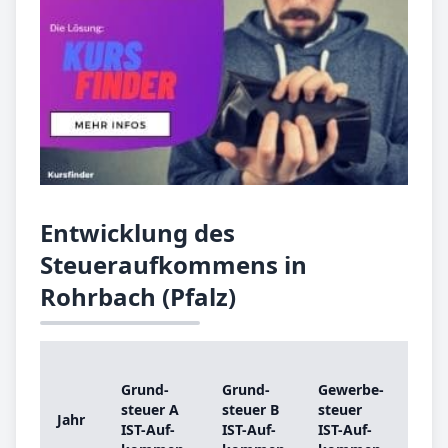
Entwicklung des
Steueraufkommens in
Rohrbach (Pfalz)
Grund­
Grund­
Ge­wer­be­
Gr
steu­er A
steu­er B
steu­er
ste
Jahr
IST-­Auf­
IST-­Auf­
IST-­Auf­
Gr