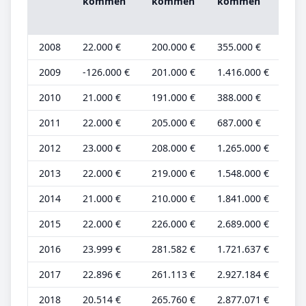
kom­men
kom­men
kom­men
be­
2008
22.000 €
200.000 €
355.000 €
8.0
2009
-126.000 €
201.000 €
1.416.000 €
-47
2010
21.000 €
191.000 €
388.000 €
8.0
2011
22.000 €
205.000 €
687.000 €
8.0
2012
23.000 €
208.000 €
1.265.000 €
8.0
2013
22.000 €
219.000 €
1.548.000 €
8.0
2014
21.000 €
210.000 €
1.841.000 €
8.0
2015
22.000 €
226.000 €
2.689.000 €
8.0
2016
23.999 €
281.582 €
1.721.637 €
8.0
2017
22.896 €
261.113 €
2.927.184 €
7.6
2018
20.514 €
265.760 €
2.877.071 €
6.8