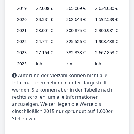
2019
22.008 €
265.069 €
2.634.030 €
7.3
2020
23.381 €
362.643 €
1.592.589 €
7.7
2021
23.001 €
300.875 €
2.300.981 €
7.6
2022
24.741 €
325.526 €
1.903.438 €
8.2
2023
27.164 €
382.333 €
2.667.853 €
7.8
2025
k.A.
k.A.
k.A.
k.A
Aufgrund der Vielzahl können nicht alle
Informationen nebeneinander dargestellt
werden. Sie können aber in der Tabelle nach
rechts scrollen, um alle Informationen
anzuzeigen. Weiter liegen die Werte bis
einschließlich 2015 nur gerundet auf 1.000er-
Stellen vor.