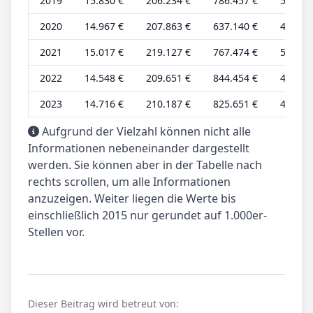
2019
15.830 €
206.234 €
786.457 €
5.277 
2020
14.967 €
207.863 €
637.140 €
4.989 
2021
15.017 €
219.127 €
767.474 €
5.006 
2022
14.548 €
209.651 €
844.454 €
4.849 
2023
14.716 €
210.187 €
825.651 €
4.905 
Aufgrund der Vielzahl können nicht alle
Informationen nebeneinander dargestellt
werden. Sie können aber in der Tabelle nach
rechts scrollen, um alle Informationen
anzuzeigen. Weiter liegen die Werte bis
einschließlich 2015 nur gerundet auf 1.000er-
Stellen vor.
Dieser Beitrag wird betreut von: