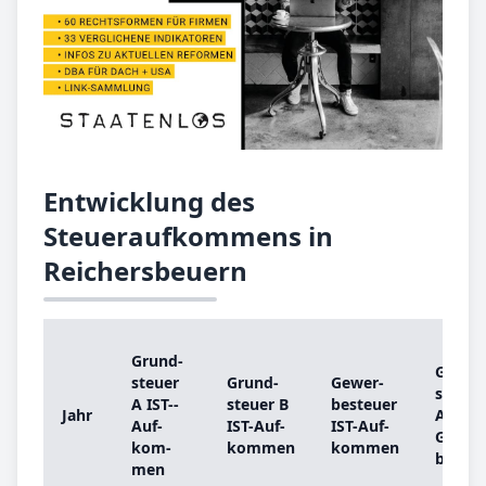
Entwicklung des
Steueraufkommens in
Reichersbeuern
Grund­
Grund
steu­er
Grund­
Ge­wer­
steu­er
A IST-­
steu­er B
be­steu­er
Jahr
A
Auf­
IST-­Auf­
IST-­Auf­
Grund
kom­
kom­men
kom­men
be­trag
men