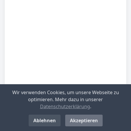
Wir verwenden Cookies, um unsere Webseite zu
optimieren. Mehr dazu in unserer
Datenschutzerklärung
.
Be­sied­lung
mittlere Besiedlungsdichte
Ablehnen
Akzeptieren
Be­lieb­te Rei­se­zie­le
Tölzer Land