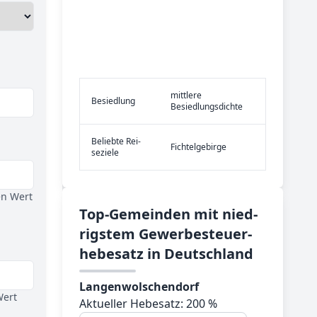
mittlere
Be­sied­lung
Besiedlungsdichte
Be­lieb­te Rei­
Fichtelgebirge
se­zie­le
en Wert
Top-­Ge­mein­den mit nied­
rig­stem Ge­wer­be­steu­er­
he­be­satz in Deutsch­land
Langenwolschendorf
Wert
Aktueller Hebesatz: 200 %