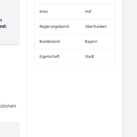
Kreis
Hof
n
nd:
Re­gier­ungs­bezirk
Oberfranken
Bundes­land
Bayern
Eigen­schaft
Stadt
 können