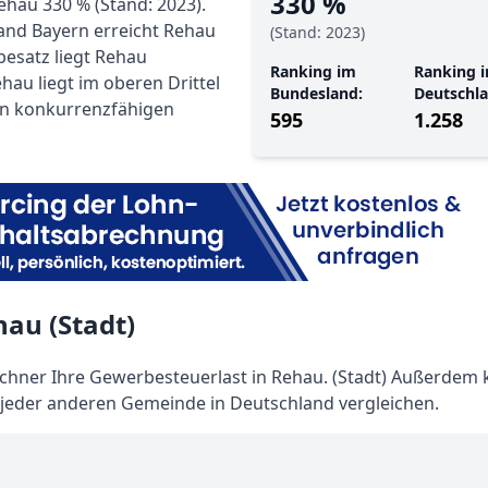
330 %
ehau 330 % (Stand: 2023).
and Bayern erreicht Rehau
(Stand: 2023)
besatz liegt Rehau
Ranking im
Ranking i
hau liegt im oberen Drittel
Bundesland:
Deutschla
en konkurrenzfähigen
595
1.258
au (Stadt)
hner Ihre Gewerbesteuerlast in Rehau. (Stadt) Außerdem
t jeder anderen Gemeinde in Deutschland vergleichen.