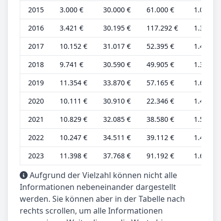
2015
3.000 €
30.000 €
61.000 €
1.000 €
2016
3.421 €
30.195 €
117.292 €
1.368 €
2017
10.152 €
31.017 €
52.395 €
1.450 €
2018
9.741 €
30.590 €
49.905 €
1.392 €
2019
11.354 €
33.870 €
57.165 €
1.622 €
2020
10.111 €
30.910 €
22.346 €
1.444 €
2021
10.829 €
32.085 €
38.580 €
1.547 €
2022
10.247 €
34.511 €
39.112 €
1.464 €
2023
11.398 €
37.768 €
91.192 €
1.628 €
Aufgrund der Vielzahl können nicht alle
Informationen nebeneinander dargestellt
werden. Sie können aber in der Tabelle nach
rechts scrollen, um alle Informationen