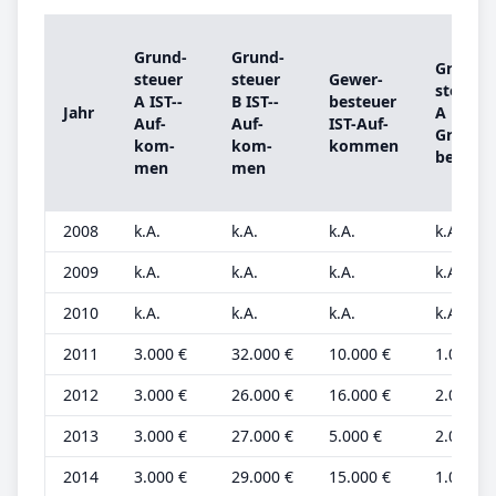
Grund­
Grund­
Grund­
steu­er
steu­er
Ge­wer­
steu­er
A IST-­
B IST-­
be­steu­er
Jahr
A
Auf­
Auf­
IST-­Auf­
Grund­
kom­
kom­
kom­men
be­trag
men
men
2008
k.A.
k.A.
k.A.
k.A.
2009
k.A.
k.A.
k.A.
k.A.
2010
k.A.
k.A.
k.A.
k.A.
2011
3.000 €
32.000 €
10.000 €
1.000 €
2012
3.000 €
26.000 €
16.000 €
2.000 €
2013
3.000 €
27.000 €
5.000 €
2.000 €
2014
3.000 €
29.000 €
15.000 €
1.000 €