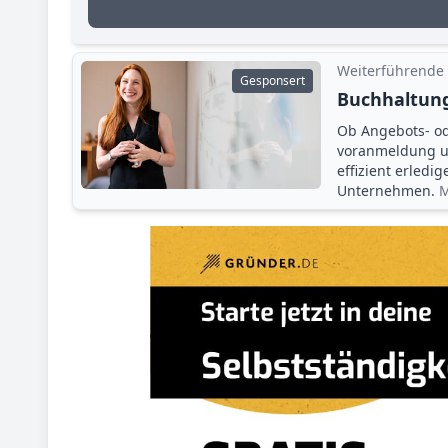
Weiterführende
Gesponsert
Buchhaltung
Ob Angebots- o
voranmeldung un
effizient erledi
Unternehmen.
M