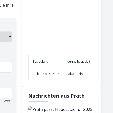
ie Ihre
Be­sied­lung
gering besiedelt
Be­lieb­te Rei­se­zie­le
Mittelrheintal
Nachrichten aus Prath
en Wert