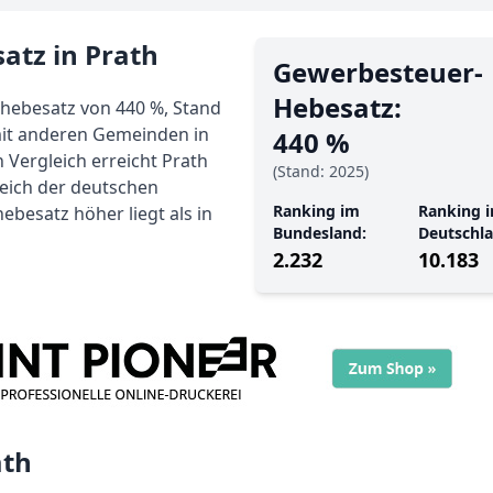
atz in Prath
Gewerbe­steuer-
Hebe­satz:
hebesatz von 440 %, Stand
mit anderen Gemeinden in
440 %
 Vergleich erreicht Prath
(Stand: 2025)
reich der deutschen
Ranking im
Ranking i
besatz höher liegt als in
Bundesland:
Deutschla
2.232
10.183
ath