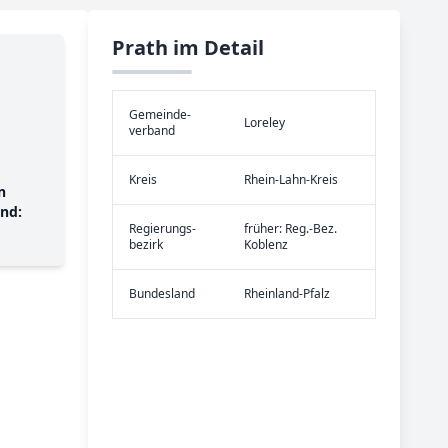
Prath im Detail
Gemeinde­
Loreley
verband
Kreis
Rhein-Lahn-Kreis
n
nd:
Re­gier­ungs­
früher: Reg.-Bez.
bezirk
Koblenz
Bundes­land
Rheinland-Pfalz