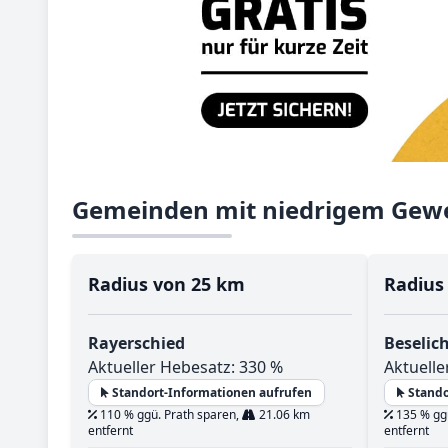
Gemeinden mit niedrigem Gewe
Radius von 25 km
Radius
Rayerschied
Beselic
Aktueller Hebesatz: 330 %
Aktuelle
Standort-Informationen aufrufen
Stando
110 % ggü. Prath sparen,
21.06 km
135 % ggü
entfernt
entfernt