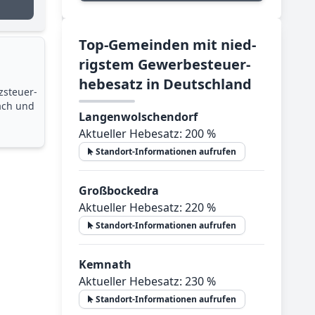
Top-­Ge­mein­den mit nied­
rig­stem Ge­wer­be­steu­er­
he­be­satz in Deutsch­land
zsteuer­
ach und
Langenwolschendorf
Aktueller Hebesatz: 200 %
Standort-Informationen aufrufen
Großbockedra
Aktueller Hebesatz: 220 %
Standort-Informationen aufrufen
Kemnath
Aktueller Hebesatz: 230 %
Standort-Informationen aufrufen