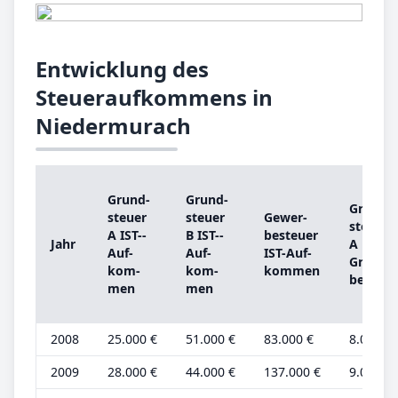
Entwicklung des
Steueraufkommens in
Niedermurach
Grund­
Grund­
Grund­
steu­er
steu­er
Ge­wer­
steu­er
A IST-­
B IST-­
be­steu­er
Jahr
A
Auf­
Auf­
IST-­Auf­
Grund­
kom­
kom­
kom­men
be­trag
men
men
2008
25.000 €
51.000 €
83.000 €
8.000 €
2009
28.000 €
44.000 €
137.000 €
9.000 €