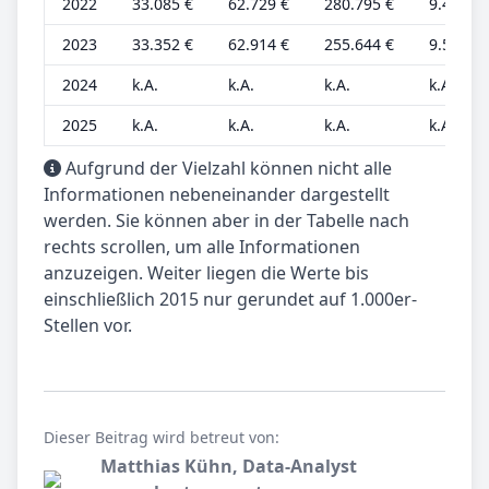
2022
33.085 €
62.729 €
280.795 €
9.453 €
2023
33.352 €
62.914 €
255.644 €
9.529 €
2024
k.A.
k.A.
k.A.
k.A.
2025
k.A.
k.A.
k.A.
k.A.
Aufgrund der Vielzahl können nicht alle
Informationen nebeneinander dargestellt
werden. Sie können aber in der Tabelle nach
rechts scrollen, um alle Informationen
anzuzeigen. Weiter liegen die Werte bis
einschließlich 2015 nur gerundet auf 1.000er-
Stellen vor.
Dieser Beitrag wird betreut von:
Matthias Kühn, Data-Analyst