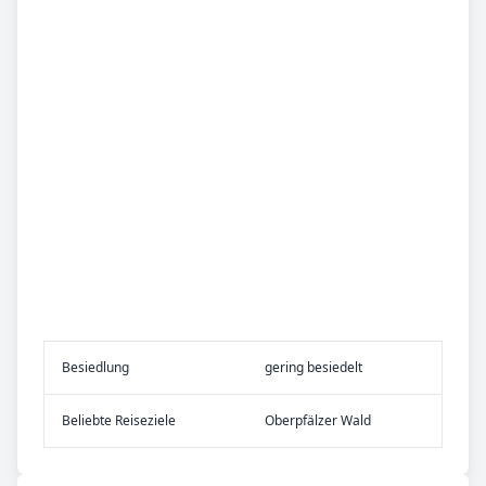
Be­sied­lung
gering besiedelt
Be­lieb­te Rei­se­zie­le
Oberpfälzer Wald