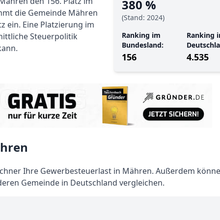
Mähren den 156. Platz im
380 %
immt die Gemeinde Mähren
(Stand: 2024)
 ein. Eine Platzierung im
Ranking im
Ranking i
ittliche Steuerpolitik
Bundesland:
Deutschla
kann.
156
4.535
ähren
hner Ihre Gewerbesteuerlast in Mähren. Außerdem könne
deren Gemeinde in Deutschland vergleichen.