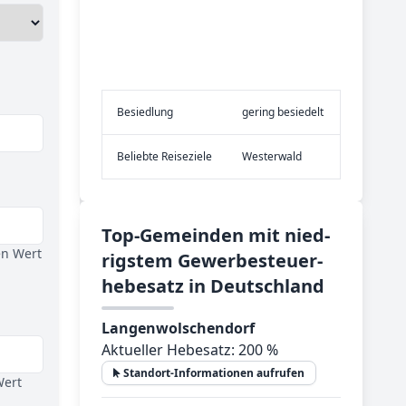
Be­sied­lung
gering besiedelt
Be­lieb­te Rei­se­zie­le
Westerwald
Top-­Ge­mein­den mit nied­
en Wert
rig­stem Ge­wer­be­steu­er­
he­be­satz in Deutsch­land
Langenwolschendorf
Aktueller Hebesatz: 200 %
Standort-Informationen aufrufen
Wert