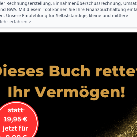
der Rechnungserstellung, Einnahmenüberschuss­rechnung, Umsat
d BWA. Mit diesem Tool können Sie Ihre Finanz­buchhaltung einf
gen. Unsere Empfehlung für Selbstständige, kleine und mittlere
ehr erfahren >