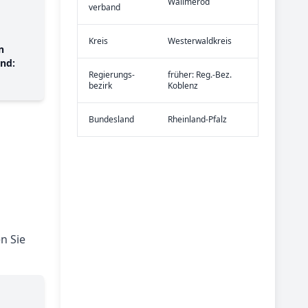
Wallmerod
verband
Kreis
Westerwaldkreis
n
nd:
Re­gier­ungs­
früher: Reg.-Bez.
bezirk
Koblenz
Bundes­land
Rheinland-Pfalz
n Sie