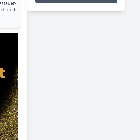
zsteuer­
ach und