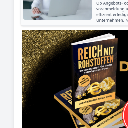
Ob Angebots- o
voranmeldung un
effizient erledi
Unternehmen.
M