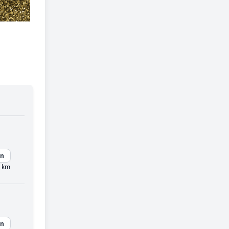
en
 km
en