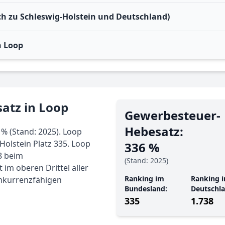
ich zu Schleswig-Holstein und Deutschland)
n Loop
atz in Loop
Gewerbe­steuer-
Hebe­satz:
% (Stand: 2025). Loop
olstein Platz 335. Loop
336 %
8 beim
(Stand: 2025)
im oberen Drittel aller
Ranking im
Ranking i
nkurrenzfähigen
Bundesland:
Deutschla
335
1.738