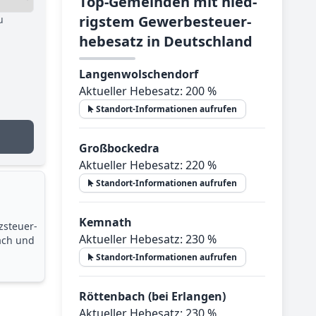
Top-­Ge­mein­den mit nied­
rig­stem Ge­wer­be­steu­er­
u
he­be­satz in Deutsch­land
Langenwolschendorf
Aktueller Hebesatz: 200 %
Standort-Informationen aufrufen
Großbockedra
Aktueller Hebesatz: 220 %
Standort-Informationen aufrufen
Kemnath
zsteuer­
Aktueller Hebesatz: 230 %
ach und
Standort-Informationen aufrufen
Röttenbach (bei Erlangen)
Aktueller Hebesatz: 230 %