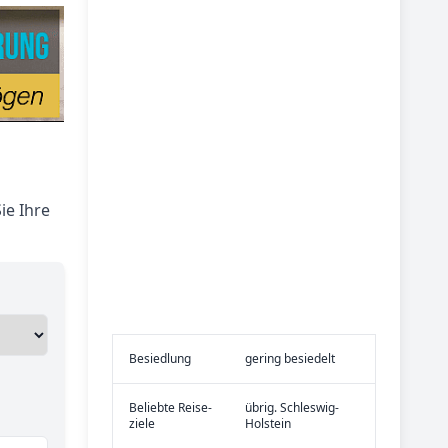
ie Ihre
Be­sied­lung
gering besiedelt
Be­lieb­te Rei­se­
übrig. Schleswig-
zie­le
Holstein