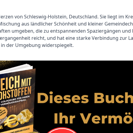
Herzen von Schleswig-Holstein, Deutschland. Sie liegt im K
 Mischung aus ländlicher Schönheit und kleiner Gemeindec
ften umgeben, die zu entspannenden Spaziergängen und R
 Vergangenheit reicht, und hat eine starke Verbindung zur L
 in der Umgebung widerspiegelt.