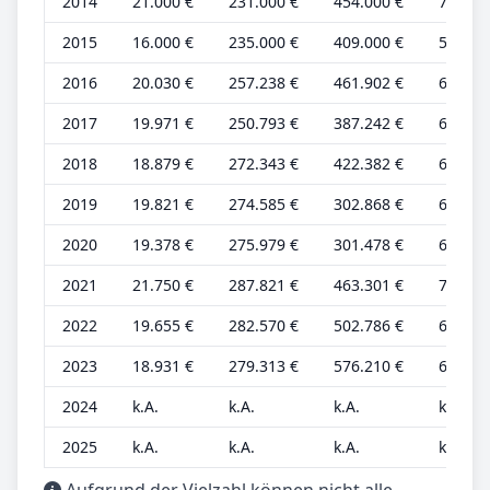
2014
21.000 €
231.000 €
454.000 €
7.000 
2015
16.000 €
235.000 €
409.000 €
5.000 
2016
20.030 €
257.238 €
461.902 €
6.461 
2017
19.971 €
250.793 €
387.242 €
6.442 
2018
18.879 €
272.343 €
422.382 €
6.090 
2019
19.821 €
274.585 €
302.868 €
6.394 
2020
19.378 €
275.979 €
301.478 €
6.251 
2021
21.750 €
287.821 €
463.301 €
7.016 
2022
19.655 €
282.570 €
502.786 €
6.340 
2023
18.931 €
279.313 €
576.210 €
6.107 
2024
k.A.
k.A.
k.A.
k.A.
2025
k.A.
k.A.
k.A.
k.A.
Aufgrund der Vielzahl können nicht alle