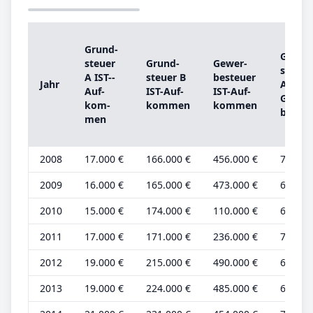
Grund­
Grund
steu­er
Grund­
Ge­wer­
steu­er
A IST-­
steu­er B
be­steu­er
Jahr
A
Auf­
IST-­Auf­
IST-­Auf­
Grund
kom­
kom­men
kom­men
be­trag
men
2008
17.000 €
166.000 €
456.000 €
7.000 
2009
16.000 €
165.000 €
473.000 €
6.000 
2010
15.000 €
174.000 €
110.000 €
6.000 
2011
17.000 €
171.000 €
236.000 €
7.000 
2012
19.000 €
215.000 €
490.000 €
6.000 
2013
19.000 €
224.000 €
485.000 €
6.000 