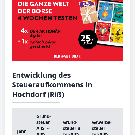
Entwicklung des
Steueraufkommens in
Hochdorf (Riß)
Grund­
Grun
steu­er
Grund­
Ge­wer­be­
steu­
A IST-­
steu­er B
steu­er
Jahr
A
Auf­
IST-­Auf­
IST-­Auf­