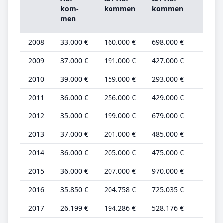
Grun
kom­
kom­men
kom­men
be­tr
men
2008
33.000 €
160.000 €
698.000 €
10.00
2009
37.000 €
191.000 €
427.000 €
12.00
2010
39.000 €
159.000 €
293.000 €
12.00
2011
36.000 €
256.000 €
429.000 €
11.00
2012
35.000 €
199.000 €
679.000 €
11.00
2013
37.000 €
201.000 €
485.000 €
11.00
2014
36.000 €
205.000 €
475.000 €
11.00
2015
36.000 €
207.000 €
970.000 €
11.00
2016
35.850 €
204.758 €
725.035 €
11.20
2017
26.199 €
194.286 €
528.176 €
8.187