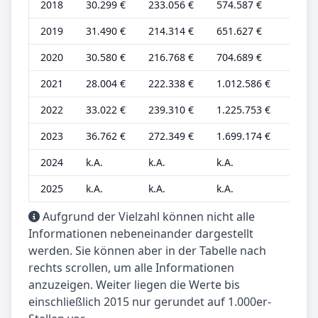
2018
30.299 €
233.056 €
574.587 €
9.468
2019
31.490 €
214.314 €
651.627 €
9.841
2020
30.580 €
216.768 €
704.689 €
9.556
2021
28.004 €
222.338 €
1.012.586 €
8.751
2022
33.022 €
239.310 €
1.225.753 €
10.00
2023
36.762 €
272.349 €
1.699.174 €
10.81
2024
k.A.
k.A.
k.A.
k.A.
2025
k.A.
k.A.
k.A.
k.A.
Aufgrund der Vielzahl können nicht alle
Informationen nebeneinander dargestellt
werden. Sie können aber in der Tabelle nach
rechts scrollen, um alle Informationen
anzuzeigen. Weiter liegen die Werte bis
einschließlich 2015 nur gerundet auf 1.000er-