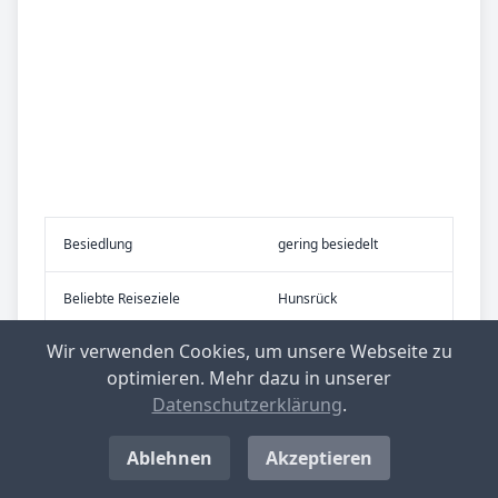
Be­sied­lung
gering besiedelt
Be­lieb­te Rei­se­zie­le
Hunsrück
Wir verwenden Cookies, um unsere Webseite zu
optimieren. Mehr dazu in unserer
Top-­Ge­mein­den mit nied­rig­stem Ge­
Datenschutzerklärung
.
wer­be­steu­er­he­be­satz in Deutsch­
land
Ablehnen
Akzeptieren