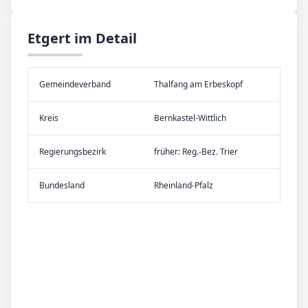
Etgert im Detail
Gemeinde­verband
Thalfang am Erbeskopf
Kreis
Bernkastel-Wittlich
Re­gier­ungs­bezirk
früher: Reg.-Bez. Trier
Bundes­land
Rheinland-Pfalz