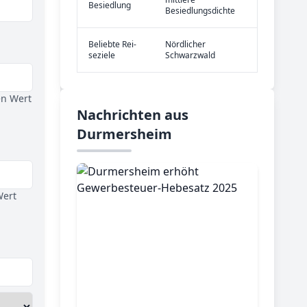
Be­sied­lung
Besiedlungsdichte
Be­lieb­te Rei­
Nördlicher
se­zie­le
Schwarzwald
en Wert
Nachrichten aus
Durmersheim
Wert