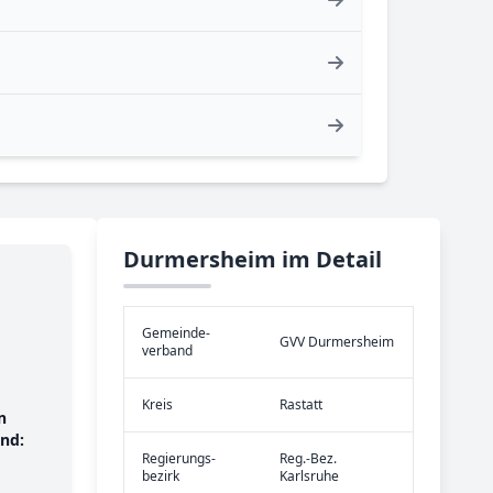
Durmersheim im Detail
Gemeinde­
GVV Durmersheim
verband
Kreis
Rastatt
n
nd:
Re­gier­ungs­
Reg.-Bez.
bezirk
Karlsruhe