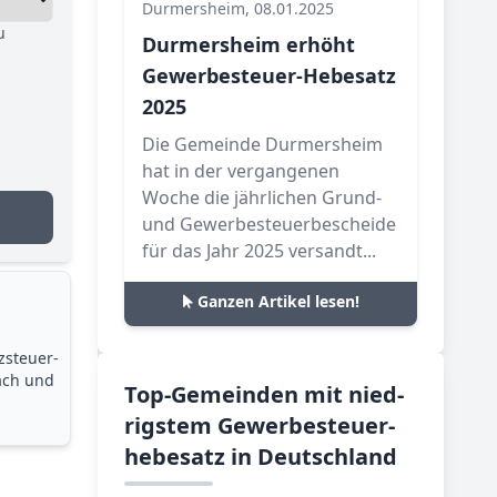
Durmersheim, 08.01.2025
u
Durmersheim erhöht
Gewerbesteuer-Hebesatz
2025
Die Gemeinde Durmersheim
hat in der vergangenen
Woche die jährlichen Grund-
und Gewerbesteuerbescheide
für das Jahr 2025 versandt...
Ganzen Artikel lesen!
zsteuer­
ach und
Top-­Ge­mein­den mit nied­
rig­stem Ge­wer­be­steu­er­
he­be­satz in Deutsch­land