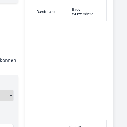
Baden-
Bundes­land
Württemberg
 können
mittlere