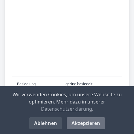
Be­sied­lung
gering besiedelt
Wir verwenden Cookies, um unsere Webseite zu
Be­lieb­te Rei­se­zie­le
übrig. Schleswig-Holstein
optimieren. Mehr dazu in unserer
Datenschutzerklärung
.
Ablehnen
Akzeptieren
Top-­Ge­mein­den mit nied­rig­stem Ge­
wer­be­steu­er­he­be­satz in Deutsch­