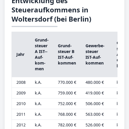
Entwicklung des
Steueraufkommens in
Woltersdorf (bei Berlin)
Grund­
Grund
steu­er
Grund­
Ge­wer­be­
steu­e
A IST-­
steu­er B
steu­er
Jahr
A
Auf­
IST-­Auf­
IST-­Auf­
Grund
kom­
kom­men
kom­men
be­tra
men
2008
k.A.
770.000 €
480.000 €
k.A.
2009
k.A.
759.000 €
419.000 €
k.A.
2010
k.A.
752.000 €
506.000 €
k.A.
2011
k.A.
768.000 €
563.000 €
k.A.
2012
k.A.
782.000 €
526.000 €
k.A.