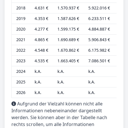
2018
4.631 €
1.570.937 €
5.922.016 €
2.31
2019
4.353 €
1.587.626 €
6.233.511 €
2.17
2020
4.277 €
1.599.175 €
4.884.887 €
2.13
2021
4.865 €
1.690.689 €
5.906.843 €
2.43
2022
4.548 €
1.670.862 €
6.175.982 €
2.27
2023
4.535 €
1.663.405 €
7.086.501 €
2.26
2024
k.A.
k.A.
k.A.
k.A.
2025
k.A.
k.A.
k.A.
k.A.
2026
k.A.
k.A.
k.A.
k.A.
Aufgrund der Vielzahl können nicht alle
Informationen nebeneinander dargestellt
werden. Sie können aber in der Tabelle nach
rechts scrollen, um alle Informationen