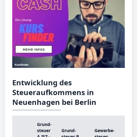
Entwicklung des
Steueraufkommens in
Neuenhagen bei Berlin
Grund­
Gru
steu­er
Grund­
Ge­wer­be­
steu
A IST-­
steu­er B
steu­er