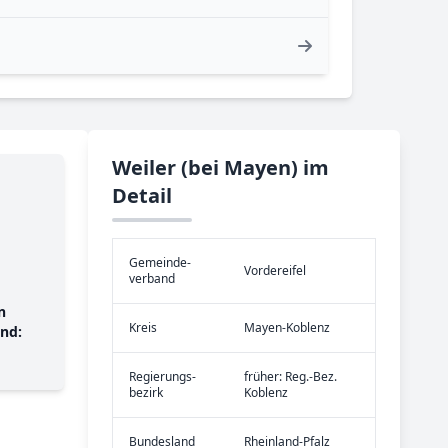
Weiler (bei Mayen) im
Detail
Gemeinde­
Vordereifel
verband
n
Kreis
Mayen-Koblenz
nd:
Re­gier­ungs­
früher: Reg.-Bez.
bezirk
Koblenz
Bundes­land
Rheinland-Pfalz