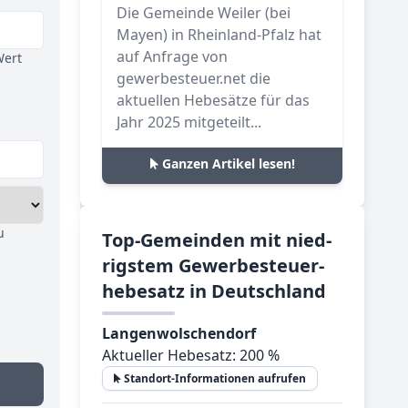
Die Gemeinde Weiler (bei
Mayen) in Rheinland-Pfalz hat
auf Anfrage von
Wert
gewerbesteuer.net die
aktuellen Hebesätze für das
Jahr 2025 mitgeteilt...
Ganzen Artikel lesen!
u
Top-­Ge­mein­den mit nied­
rig­stem Ge­wer­be­steu­er­
he­be­satz in Deutsch­land
Langenwolschendorf
Aktueller Hebesatz: 200 %
Standort-Informationen aufrufen