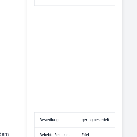
Be­sied­lung
gering besiedelt
rdem
Be­lieb­te Rei­se­zie­le
Eifel