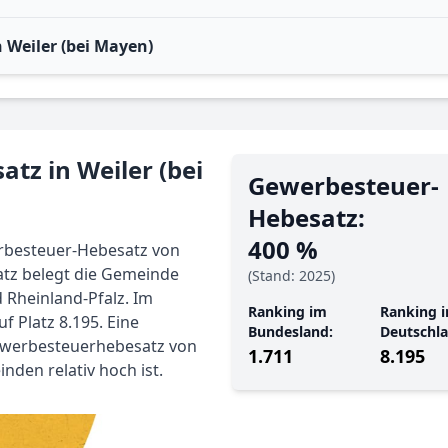
Weiler (bei Mayen)
tz in Weiler (bei
Gewerbe­steuer-
Hebe­satz:
400 %
erbesteuer-Hebesatz von
atz belegt die Gemeinde
(Stand: 2025)
 Rheinland-Pfalz. Im
Ranking im
Ranking i
f Platz 8.195. Eine
Bundesland:
Deutschla
Gewerbesteuerhebesatz von
1.711
8.195
nden relativ hoch ist.