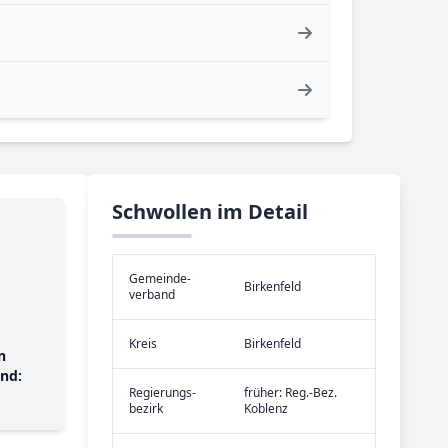
Schwollen im Detail
Gemeinde­
Birkenfeld
verband
Kreis
Birkenfeld
n
nd:
Re­gier­ungs­
früher: Reg.-Bez.
bezirk
Koblenz