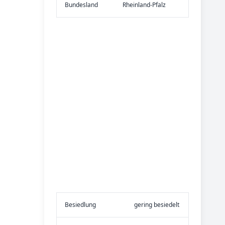
Bundes­land
Rheinland-Pfalz
Be­sied­lung
gering besiedelt