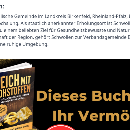
n:
llische Gemeinde im Landkreis Birkenfeld, Rheinland-Pfalz,
slung. Als staatlich anerkannter Erholungsort ist Schwoll
u einem beliebten Ziel für Gesundheitsbewusste und Natur
aft der Region, gehört Schwollen zur Verbandsgemeinde Bi
ine ruhige Umgebung.