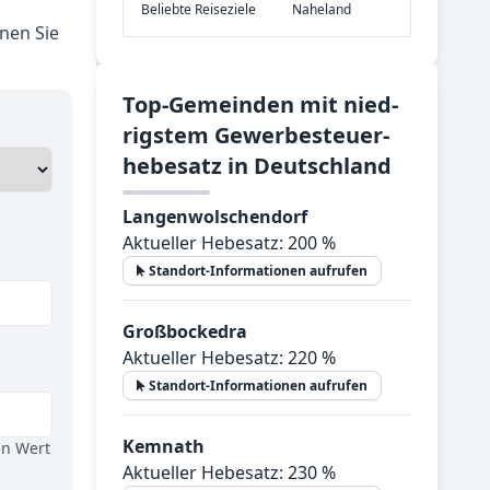
Be­lieb­te Rei­se­zie­le
Naheland
nen Sie
Top-­Ge­mein­den mit nied­
rig­stem Ge­wer­be­steu­er­
he­be­satz in Deutsch­land
Langenwolschendorf
Aktueller Hebesatz: 200 %
Standort-Informationen aufrufen
Großbockedra
Aktueller Hebesatz: 220 %
Standort-Informationen aufrufen
Kemnath
en Wert
Aktueller Hebesatz: 230 %