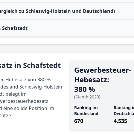
ergleich zu Schleswig-Holstein und Deutschland)
 Schafstedt
atz in Schafstedt
Gewerbe­steuer-
Hebe­satz:
er-Hebesatz von 380 %
undesland Schleswig-Holstein
380 %
dt belegt im
(Stand: 2023)
ewerbesteuerhebesatz.
Ranking im
Ranking i
d eine solide Position im
Bundesland:
Deutschla
ätze.
670
4.535