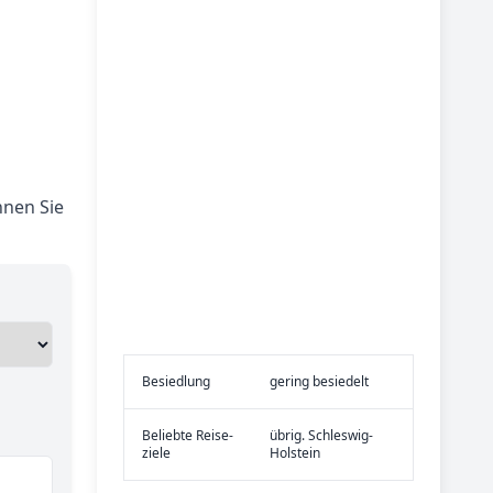
nnen Sie
Be­sied­lung
gering besiedelt
Be­lieb­te Rei­se­
übrig. Schleswig-
zie­le
Holstein