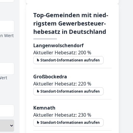
Top-­Ge­mein­den mit nied­
rig­stem Ge­wer­be­steu­er­
he­be­satz in Deutsch­land
en Wert
Langenwolschendorf
Aktueller Hebesatz: 200 %
Standort-Informationen aufrufen
Großbockedra
Wert
Aktueller Hebesatz: 220 %
Standort-Informationen aufrufen
Kemnath
Aktueller Hebesatz: 230 %
Standort-Informationen aufrufen