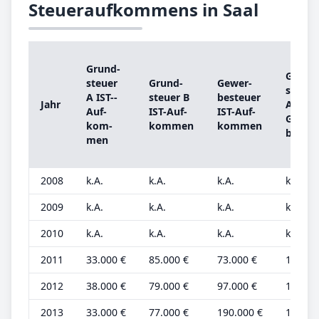
Steueraufkommens in Saal
Grund­
Grund
steu­er
Grund­
Ge­wer­
steu­er
A IST-­
steu­er B
be­steu­er
Jahr
A
Auf­
IST-­Auf­
IST-­Auf­
Grund
kom­
kom­men
kom­men
be­trag
men
2008
k.A.
k.A.
k.A.
k.A.
2009
k.A.
k.A.
k.A.
k.A.
2010
k.A.
k.A.
k.A.
k.A.
2011
33.000 €
85.000 €
73.000 €
11.000
2012
38.000 €
79.000 €
97.000 €
13.000
2013
33.000 €
77.000 €
190.000 €
11.000