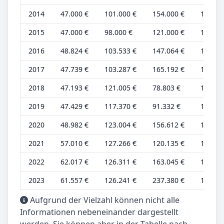
2014
47.000 €
101.000 €
154.000 €
16.000
2015
47.000 €
98.000 €
121.000 €
16.000
2016
48.824 €
103.533 €
147.064 €
16.275
2017
47.739 €
103.287 €
165.192 €
15.913
2018
47.193 €
121.005 €
78.803 €
15.731
2019
47.429 €
117.370 €
91.332 €
15.810
2020
48.982 €
123.004 €
156.612 €
16.327
2021
57.010 €
127.266 €
120.135 €
14.253
2022
62.017 €
126.311 €
163.045 €
15.504
2023
61.557 €
126.241 €
237.380 €
15.389
Aufgrund der Vielzahl können nicht alle
Informationen nebeneinander dargestellt