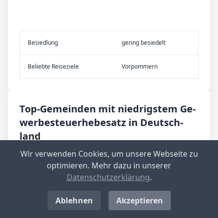
Be­sied­lung
gering besiedelt
Be­lieb­te Rei­se­zie­le
Vorpommern
Top-­Ge­mein­den mit nied­rig­stem Ge­
wer­be­steu­er­he­be­satz in Deutsch­
land
Wir verwenden Cookies, um unsere Webseite zu
Langenwolschendorf
optimieren. Mehr dazu in unserer
Aktueller Hebesatz: 200 %
Datenschutzerklärung
.
Standort-Informationen aufrufen
Ablehnen
Akzeptieren
Großbockedra