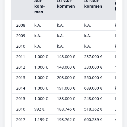
Auf­
IST-­Auf­
IST-­Auf­
Grund
kom­
kom­men
kom­men
be­tra
men
2008
k.A.
k.A.
k.A.
k.A.
2009
k.A.
k.A.
k.A.
k.A.
2010
k.A.
k.A.
k.A.
k.A.
2011
1.000 €
148.000 €
237.000 €
k.A.
2012
1.000 €
148.000 €
330.000 €
1.000 
2013
1.000 €
208.000 €
550.000 €
k.A.
2014
1.000 €
191.000 €
689.000 €
k.A.
2015
1.000 €
188.000 €
248.000 €
k.A.
2016
992 €
188.746 €
518.362 €
331 €
2017
1.199 €
193.762 €
600.239 €
400 €