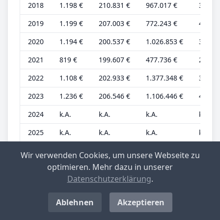
2018
1.198 €
210.831 €
967.017 €
399 €
2019
1.199 €
207.003 €
772.243 €
400 €
2020
1.194 €
200.537 €
1.026.853 €
398 €
2021
819 €
199.607 €
477.736 €
273 €
2022
1.108 €
202.933 €
1.377.348 €
369 €
2023
1.236 €
206.546 €
1.106.446 €
412 €
2024
k.A.
k.A.
k.A.
k.A.
2025
k.A.
k.A.
k.A.
k.A.
Aufgrund der Vielzahl können nicht alle
Wir verwenden Cookies, um unsere Webseite zu
Informationen nebeneinander dargestellt
optimieren. Mehr dazu in unserer
werden. Sie können aber in der Tabelle nach
Datenschutzerklärung
.
rechts scrollen, um alle Informationen
anzuzeigen. Weiter liegen die Werte bis
Ablehnen
Akzeptieren
einschließlich 2015 nur gerundet auf 1.000er-