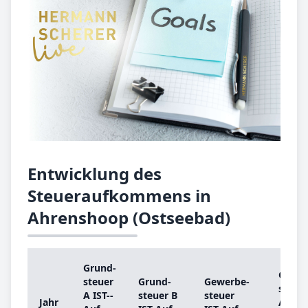
Entwicklung des
Steueraufkommens in
Ahrenshoop (Ostseebad)
Grund­
Grund
steu­er
Grund­
Ge­wer­be­
steu­e
A IST-­
steu­er B
steu­er
Jahr
A