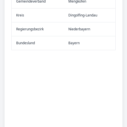
Gemeinde­verband
Mengkofen
Kreis
Dingolfing-Landau
Re­gier­ungs­bezirk
Niederbayern
Bundes­land
Bayern