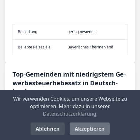
Be­sied­lung
gering besiedelt
Be­lieb­te Rei­se­zie­le
Bayerisches Thermenland
Top-­Ge­mein­den mit nied­rig­stem Ge­
wer­be­steu­er­he­be­satz in Deutsch­
land
Wir verwenden Cookies, um unsere Webseite zu
optimieren. Mehr dazu in unserer
Langenwolschendorf
Datenschutzerklärung
.
Aktueller Hebesatz: 200 %
Standort-Informationen aufrufen
Ablehnen
Akzeptieren
Großbockedra