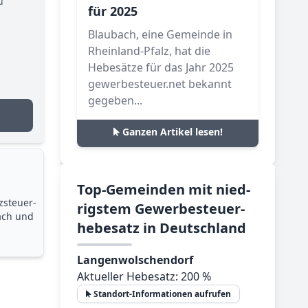
u
für 2025
Blaubach, eine Gemeinde in
Rheinland-Pfalz, hat die
Hebesätze für das Jahr 2025
gewerbesteuer.net bekannt
gegeben...
Ganzen Artikel lesen!
Top-­Ge­mein­den mit nied­
zsteuer­
rig­stem Ge­wer­be­steu­er­
ach und
he­be­satz in Deutsch­land
Langenwolschendorf
Aktueller Hebesatz: 200 %
Standort-Informationen aufrufen