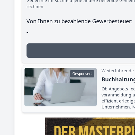
Geben Sie im Suchfeld jede andere beliebige Gemei
rechnen.
Von Ihnen zu bezahlende Gewerbesteuer:
-
Weiterführende
Gesponsert
Buchhaltung
Ob Angebots- o
voranmeldung un
effizient erledi
Unternehmen.
M