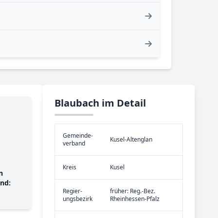
Blaubach im Detail
Gemeinde­
Kusel-Altenglan
verband
Kreis
Kusel
n
nd:
Re­gier­
früher: Reg.-Bez.
ungs­bezirk
Rheinhessen-Pfalz