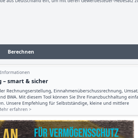
nde aus Deutschland ein, um mit deren Gewerbesteuer-Hebesatz z
Berechnen
 Informationen
 – smart & sicher
der Rechnungserstellung, Einnahmenüberschuss­rechnung, Umsat
d BWA. Mit diesem Tool können Sie Ihre Finanz­buchhaltung einf
gen. Unsere Empfehlung für Selbstständige, kleine und mittlere
ehr erfahren >