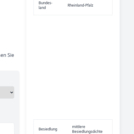
Bundes­
Rheinland-Pfalz
land
en Sie
mittlere
Be­sied­lung
Besiedlungsdichte