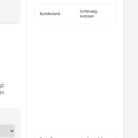
Schleswig-
Bundes­land
Holstein
).
in