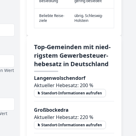
Be­sied­lung
gering besiedelt
Be­lieb­te Rei­se­
übrig. Schleswig-
zie­le
Holstein
Top-­Ge­mein­den mit nied­
rig­stem Ge­wer­be­steu­er­
he­be­satz in Deutsch­land
en Wert
Langenwolschendorf
Aktueller Hebesatz: 200 %
Standort-Informationen aufrufen
Großbockedra
Wert
Aktueller Hebesatz: 220 %
Standort-Informationen aufrufen