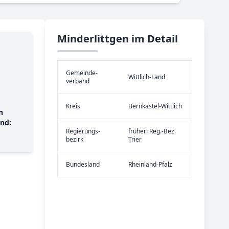
Minderlittgen im Detail
Gemeinde­
Wittlich-Land
verband
Kreis
Bernkastel-Wittlich
n
nd:
Re­gier­ungs­
früher: Reg.-Bez.
bezirk
Trier
Bundes­land
Rheinland-Pfalz