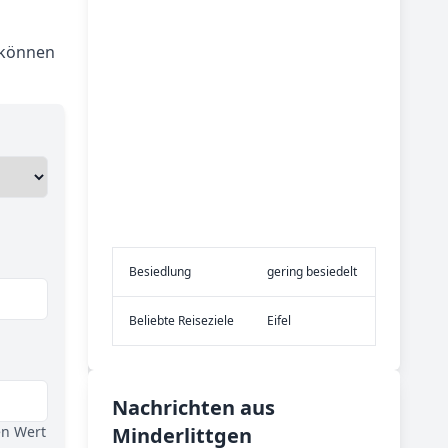
 können
Be­sied­lung
gering besiedelt
Be­lieb­te Rei­se­zie­le
Eifel
Nachrichten aus
en Wert
Minderlittgen