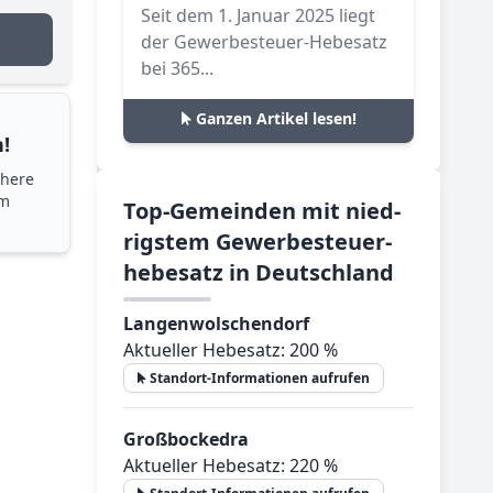
Seit dem 1. Januar 2025 liegt
der Gewerbesteuer-Hebesatz
bei 365...
Ganzen Artikel lesen!
!
chere
im
Top-­Ge­mein­den mit nied­
rig­stem Ge­wer­be­steu­er­
he­be­satz in Deutsch­land
Langenwolschendorf
Aktueller Hebesatz: 200 %
Standort-Informationen aufrufen
Großbockedra
Aktueller Hebesatz: 220 %