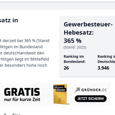
atz in
Gewerbe­steuer-
Hebe­satz:
365 %
 derzeit bei 365 % (Stand:
rlittgen im Bundesland
(Stand: 2025)
cht deutschlandweit den
Ranking im
Ranking i
ttgen liegt im Mittelfeld
Bundesland:
Deutschla
der besonders hohe noch
26
3.946