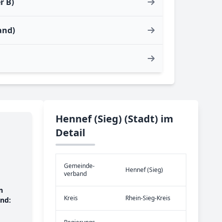
r B)
and)
Hennef (Sieg) (Stadt) im
Detail
Gemeinde­
Hennef (Sieg)
verband
n
Kreis
Rhein-Sieg-Kreis
nd: