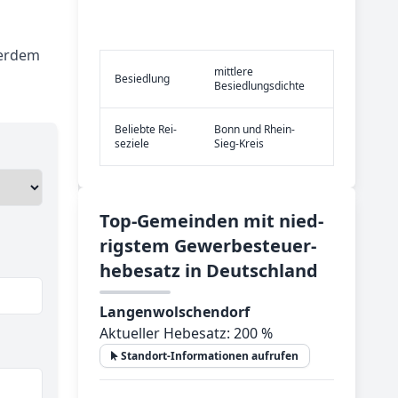
ßerdem
mittlere
Be­sied­lung
Besiedlungsdichte
Be­lieb­te Rei­
Bonn und Rhein-
se­zie­le
Sieg-Kreis
Top-­Ge­mein­den mit nied­
rig­stem Ge­wer­be­steu­er­
he­be­satz in Deutsch­land
Langenwolschendorf
Aktueller Hebesatz: 200 %
Standort-Informationen aufrufen