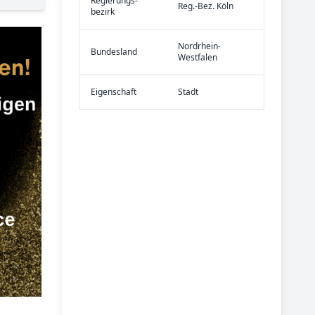
Re­gier­ungs­
Reg.-Bez. Köln
bezirk
Nordrhein-
Bundes­land
Westfalen
Eigen­schaft
Stadt