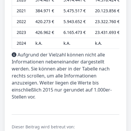
2021
384.971 €
5.475.517 €
20.123.856 €
2022
420.273 €
5.943.652 €
23.322.760 €
2023
426.962 €
6.165.473 €
23.431.693 €
2024
k.A.
k.A.
k.A.
k
Aufgrund der Vielzahl können nicht alle
Informationen nebeneinander dargestellt
werden. Sie können aber in der Tabelle nach
rechts scrollen, um alle Informationen
anzuzeigen. Weiter liegen die Werte bis
einschließlich 2015 nur gerundet auf 1.000er-
Stellen vor.
Dieser Beitrag wird betreut von: