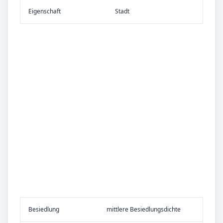
Eigen­schaft
Stadt
Be­sied­lung
mittlere Besiedlungsdichte