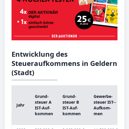
Entwicklung des
Steueraufkommens in Geldern
(Stadt)
Grund­
Grund­
Ge­wer­be­
steu­er A
steu­er B
steu­er IST-­
s
Jahr
IST-­Auf­
IST-­Auf­
Auf­kom­
kom­men
kom­men
men
b