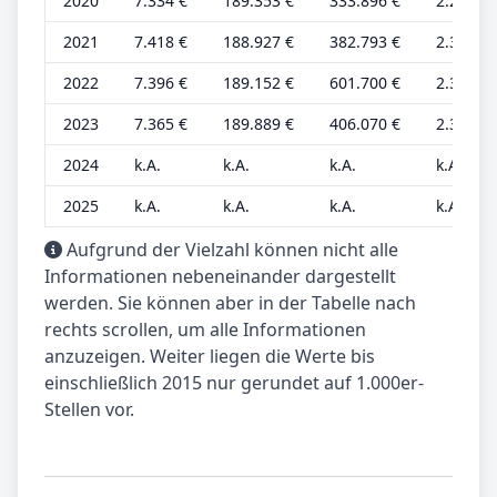
2020
7.334 €
189.353 €
333.896 €
2.292 €
2021
7.418 €
188.927 €
382.793 €
2.318 €
2022
7.396 €
189.152 €
601.700 €
2.311 €
2023
7.365 €
189.889 €
406.070 €
2.302 €
2024
k.A.
k.A.
k.A.
k.A.
2025
k.A.
k.A.
k.A.
k.A.
Aufgrund der Vielzahl können nicht alle
Informationen nebeneinander dargestellt
werden. Sie können aber in der Tabelle nach
rechts scrollen, um alle Informationen
anzuzeigen. Weiter liegen die Werte bis
einschließlich 2015 nur gerundet auf 1.000er-
Stellen vor.