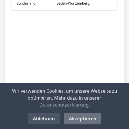
Bundes­land
Baden-Württemberg
Wir verwenden Cookies, um unsere Webseite zu
optimieren. Mehr dazu in unserer
Datenschutzerklärung
.
Be­sied­lung
gering besiedelt
Ablehnen
Akzeptieren