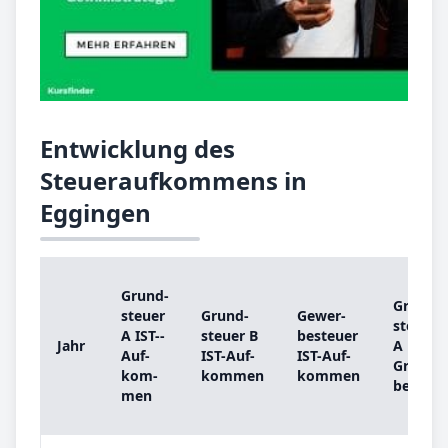
Entwicklung des
Steueraufkommens in
Eggingen
Grund­
Grund­
steu­er
Grund­
Ge­wer­
steu­er
A IST-­
steu­er B
be­steu­er
Jahr
A
Auf­
IST-­Auf­
IST-­Auf­
Grund­
kom­
kom­men
kom­men
be­trag
men