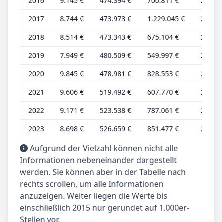
2016
9.145 €
474.394 €
700.811 €
2.690 
2017
8.744 €
473.973 €
1.229.045 €
2.572 
2018
8.514 €
473.343 €
675.104 €
2.504 
2019
7.949 €
480.509 €
549.997 €
2.338 
2020
9.845 €
478.981 €
828.553 €
2.896 
2021
9.606 €
519.492 €
607.770 €
2.668 
2022
9.171 €
523.538 €
787.061 €
2.548 
2023
8.698 €
526.659 €
851.477 €
2.416 
Aufgrund der Vielzahl können nicht alle
Informationen nebeneinander dargestellt
werden. Sie können aber in der Tabelle nach
rechts scrollen, um alle Informationen
anzuzeigen. Weiter liegen die Werte bis
einschließlich 2015 nur gerundet auf 1.000er-
Stellen vor.