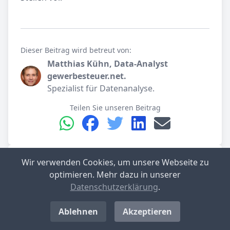
Dieser Beitrag wird betreut von:
Matthias Kühn, Data-Analyst
gewerbesteuer.net.
Spezialist für Datenanalyse.
Teilen Sie unseren Beitrag
Wir verwenden Cookies, um unsere Webseite zu
Burg (Dithmarschen) im Detail
optimieren. Mehr dazu in unserer
Datenschutzerklärung
.
Gemeinde­verband
Burg-St. Michaelisdonn
Ablehnen
Akzeptieren
Kreis
Dithmarschen