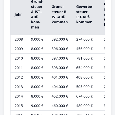
Grund­
Grund
steu­er
Grund­
Ge­wer­be­
steu­e
A IST-­
steu­er B
steu­er
Jahr
A
Auf­
IST-­Auf­
IST-­Auf­
Grund
kom­
kom­men
kom­men
be­tra
men
2008
9.000 €
392.000 €
274.000 €
3.000 
2009
8.000 €
396.000 €
456.000 €
3.000 
2010
8.000 €
397.000 €
781.000 €
3.000 
2011
8.000 €
398.000 €
654.000 €
3.000 
2012
8.000 €
401.000 €
408.000 €
2.000 
2013
8.000 €
404.000 €
505.000 €
2.000 
2014
8.000 €
452.000 €
674.000 €
2.000 
2015
9.000 €
460.000 €
480.000 €
3.000 