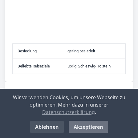
Be­sied­lung
gering besiedelt
Be­lieb­te Rei­se­zie­le
übrig. Schleswig-Holstein
Top-­Ge­mein­den mit nied­rig­stem Ge­
Wir verwenden Cookies, um unsere Webseite zu
wer­be­steu­er­he­be­satz in Deutsch­
optimieren. Mehr dazu in unserer
land
Datenschutzerklärung
.
Langenwolschendorf
Ablehnen
Akzeptieren
Aktueller Hebesatz: 200 %