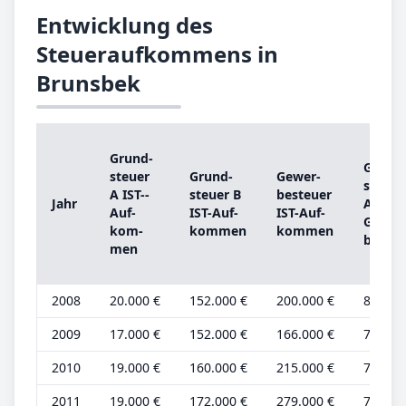
Entwicklung des
Steueraufkommens in
Brunsbek
Grund­
Grund
steu­er
Grund­
Ge­wer­
steu­er
A IST-­
steu­er B
be­steu­er
Jahr
A
Auf­
IST-­Auf­
IST-­Auf­
Grund
kom­
kom­men
kom­men
be­trag
men
2008
20.000 €
152.000 €
200.000 €
8.000 
2009
17.000 €
152.000 €
166.000 €
7.000 
2010
19.000 €
160.000 €
215.000 €
7.000 
2011
19.000 €
172.000 €
279.000 €
7.000 