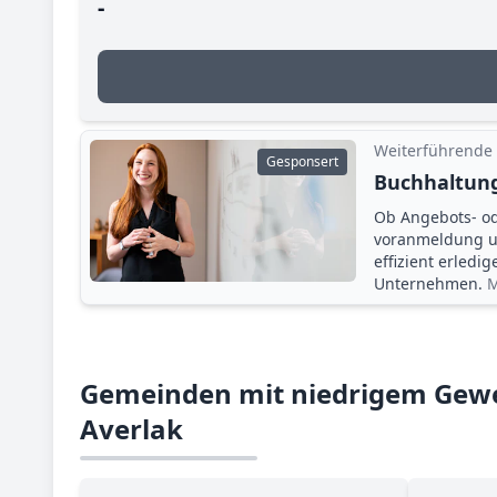
-
Weiterführende
Gesponsert
Buchhaltung
Ob Angebots- o
voranmeldung un
effizient erledi
Unternehmen.
M
Gemeinden mit niedrigem Gewe
Averlak