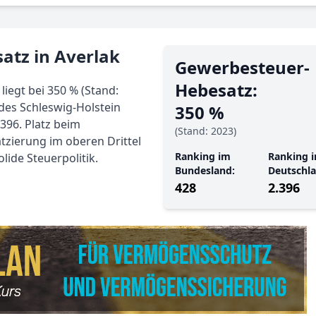
atz in Averlak
Gewerbe­steuer-
Hebe­satz:
iegt bei 350 % (Stand:
des Schleswig-Holstein
350 %
.396. Platz beim
(Stand: 2023)
tzierung im oberen Drittel
Ranking im
Ranking i
ide Steuerpolitik.
Bundesland:
Deutschla
428
2.396