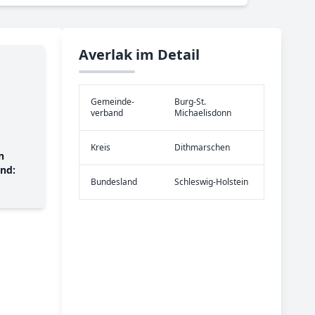
Averlak im Detail
Gemeinde­
Burg-St.
verband
Michaelisdonn
Kreis
Dithmarschen
n
nd:
Bundes­land
Schleswig-Holstein