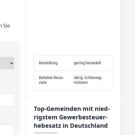
n Sie
Be­sied­lung
gering besiedelt
Be­lieb­te Rei­se­
übrig. Schleswig-
zie­le
Holstein
Top-­Ge­mein­den mit nied­
rig­stem Ge­wer­be­steu­er­
he­be­satz in Deutsch­land