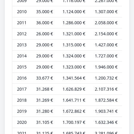
2009
29.000 €
1.116.000 €
2.267.000 €
9.0
2010
35.000 €
1.124.000 €
1.307.000 €
11.
2011
36.000 €
1.286.000 €
2.058.000 €
10.
2012
26.000 €
1.321.000 €
2.154.000 €
8.0
2013
29.000 €
1.315.000 €
1.427.000 €
8.0
2014
29.000 €
1.324.000 €
1.727.000 €
8.0
2015
29.000 €
1.323.000 €
1.946.000 €
8.0
2016
33.677 €
1.341.564 €
1.200.732 €
9.6
2017
31.268 €
1.626.829 €
2.107.316 €
8.4
2018
31.269 €
1.641.711 €
1.872.584 €
8.4
2019
31.280 €
1.672.862 €
1.903.741 €
8.4
2020
31.105 €
1.700.197 €
1.632.346 €
8.4
2021
31.125 €
1.685.743 €
3.281.096 €
8.4