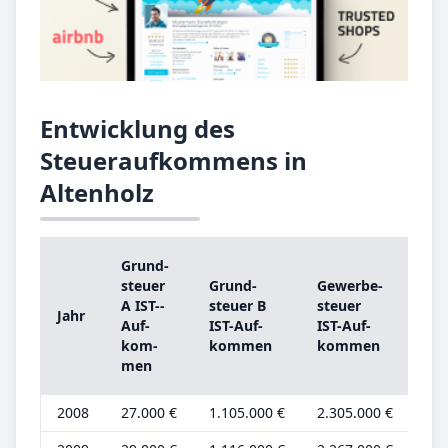
Entwicklung des
Steueraufkommens in
Altenholz
Grund­
Gr
steu­er
Grund­
Ge­wer­be­
ste
A IST-­
steu­er B
steu­er
Jahr
A
Auf­
IST-­Auf­
IST-­Auf­
Gr
kom­
kom­men
kom­men
be­
men
2008
27.000 €
1.105.000 €
2.305.000 €
8.0