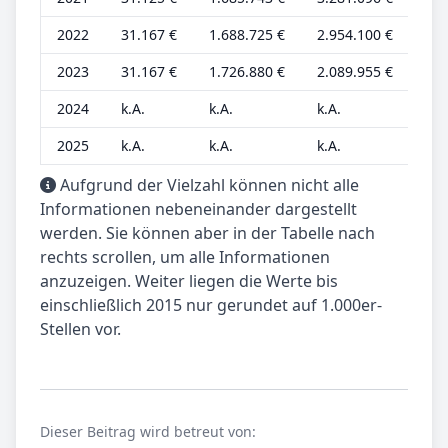
2022
31.167 €
1.688.725 €
2.954.100 €
8.4
2023
31.167 €
1.726.880 €
2.089.955 €
8.4
2024
k.A.
k.A.
k.A.
k.A
2025
k.A.
k.A.
k.A.
k.A
Aufgrund der Vielzahl können nicht alle
Informationen nebeneinander dargestellt
werden. Sie können aber in der Tabelle nach
rechts scrollen, um alle Informationen
anzuzeigen. Weiter liegen die Werte bis
einschließlich 2015 nur gerundet auf 1.000er-
Stellen vor.
Dieser Beitrag wird betreut von: