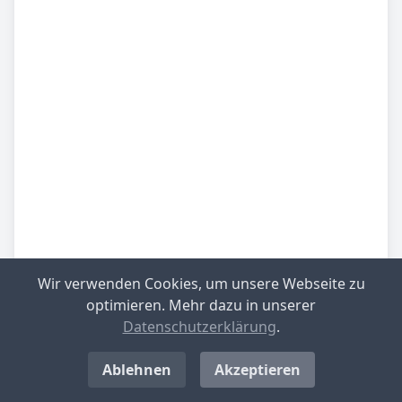
Wir verwenden Cookies, um unsere Webseite zu
Be­sied­lung
mittlere Besiedlungsdichte
optimieren. Mehr dazu in unserer
Datenschutzerklärung
.
Be­lieb­te Rei­se­zie­le
übrig. Schleswig-Holstein
Ablehnen
Akzeptieren