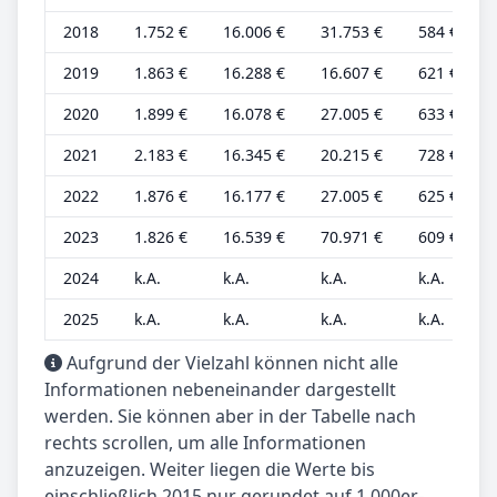
2018
1.752 €
16.006 €
31.753 €
584 €
2019
1.863 €
16.288 €
16.607 €
621 €
2020
1.899 €
16.078 €
27.005 €
633 €
2021
2.183 €
16.345 €
20.215 €
728 €
2022
1.876 €
16.177 €
27.005 €
625 €
2023
1.826 €
16.539 €
70.971 €
609 €
2024
k.A.
k.A.
k.A.
k.A.
2025
k.A.
k.A.
k.A.
k.A.
Aufgrund der Vielzahl können nicht alle
Informationen nebeneinander dargestellt
werden. Sie können aber in der Tabelle nach
rechts scrollen, um alle Informationen
anzuzeigen. Weiter liegen die Werte bis
einschließlich 2015 nur gerundet auf 1.000er-