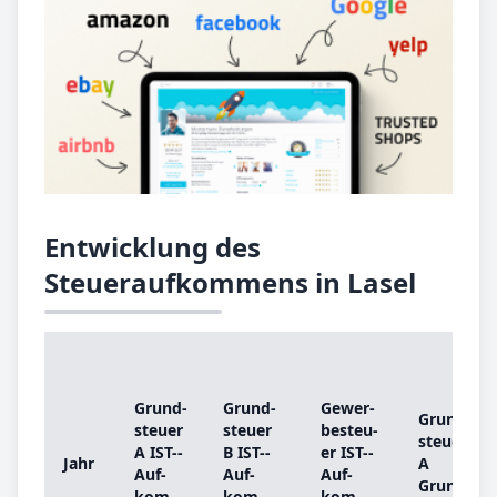
Entwicklung des
Steueraufkommens in Lasel
Grund­
Grund­
Ge­wer­
Grund­
steu­er
steu­er
be­steu­
steu­er
A IST-­
B IST-­
er IST-­
Jahr
A
Auf­
Auf­
Auf­
Grund­
kom­
kom­
kom­