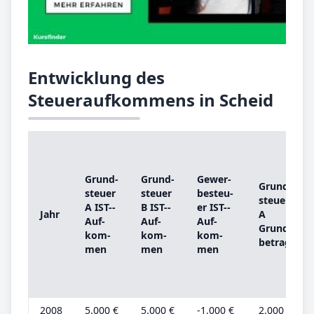
Entwicklung des
Steueraufkommens in Scheid
Grund­
Grund­
Ge­wer­
Grund­
steu­er
steu­er
be­steu­
steu­er
A IST-­
B IST-­
er IST-­
Jahr
A
Auf­
Auf­
Auf­
Grund­
kom­
kom­
kom­
be­trag
men
men
men
2008
5.000 €
5.000 €
-1.000 €
2.000 €