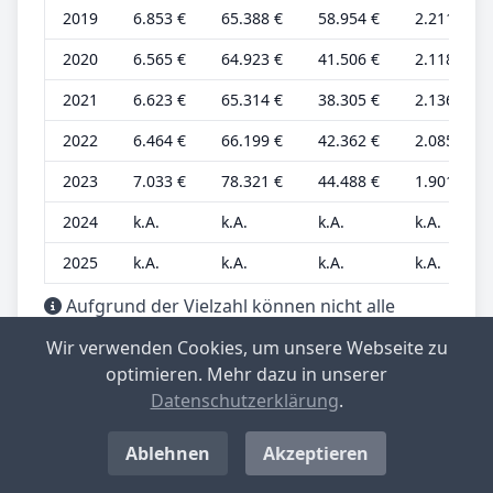
2019
6.853 €
65.388 €
58.954 €
2.211 €
2020
6.565 €
64.923 €
41.506 €
2.118 €
2021
6.623 €
65.314 €
38.305 €
2.136 €
2022
6.464 €
66.199 €
42.362 €
2.085 €
2023
7.033 €
78.321 €
44.488 €
1.901 €
2024
k.A.
k.A.
k.A.
k.A.
2025
k.A.
k.A.
k.A.
k.A.
Aufgrund der Vielzahl können nicht alle
Informationen nebeneinander dargestellt
Wir verwenden Cookies, um unsere Webseite zu
werden. Sie können aber in der Tabelle nach
optimieren. Mehr dazu in unserer
rechts scrollen, um alle Informationen
Datenschutzerklärung
.
anzuzeigen. Weiter liegen die Werte bis
einschließlich 2015 nur gerundet auf 1.000er-
Ablehnen
Akzeptieren
Stellen vor.