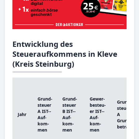
Entwicklung des
Steueraufkommens in Kleve
(Kreis Steinburg)
Grund­
Grund­
Ge­wer­
Grund­
steu­er
steu­er
be­steu­
steu­er
A IST-­
B IST-­
er IST-­
Jahr
A
Auf­
Auf­
Auf­
Grund­
kom­
kom­
kom­
be­trag
men
men
men